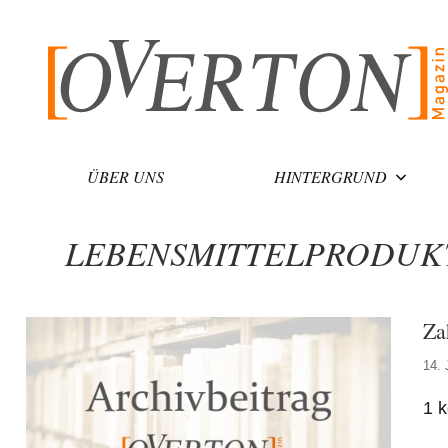
Zum
Inhalt
springen
ÜBER UNS
HINTERGRUND
LEBENSMITTELPRODUK
Za
14. 
1 k