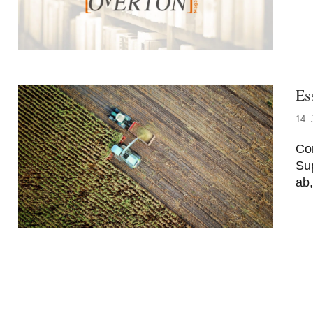
Ess
14. 
Cor
Su
ab