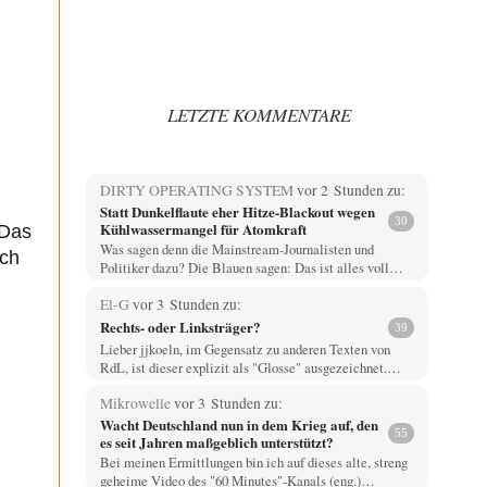
LETZTE KOMMENTARE
DIRTY OPERATING SYSTEM
vor 2 Stunden zu:
Statt Dunkelflaute eher Hitze-Blackout wegen
30
Kühlwassermangel für Atomkraft
 Das
Was sagen denn die Mainstream-Journalisten und
ich
Politiker dazu? Die Blauen sagen: Das ist alles voll…
El-G
vor 3 Stunden zu:
Rechts- oder Linksträger?
39
Lieber jjkoeln, im Gegensatz zu anderen Texten von
RdL, ist dieser explizit als "Glosse" ausgezeichnet.…
Mikrowelle
vor 3 Stunden zu:
Wacht Deutschland nun in dem Krieg auf, den
55
es seit Jahren maßgeblich unterstützt?
Bei meinen Ermittlungen bin ich auf dieses alte, streng
geheime Video des "60 Minutes"-Kanals (eng.)…