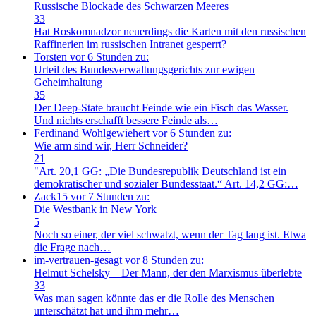
Russische Blockade des Schwarzen Meeres
33
Hat Roskomnadzor neuerdings die Karten mit den russischen
Raffinerien im russischen Intranet gesperrt?
Torsten
vor 6 Stunden zu:
Urteil des Bundesverwaltungsgerichts zur ewigen
Geheimhaltung
35
Der Deep-State braucht Feinde wie ein Fisch das Wasser.
Und nichts erschafft bessere Feinde als…
Ferdinand Wohlgewiehert
vor 6 Stunden zu:
Wie arm sind wir, Herr Schneider?
21
"Art. 20,1 GG: „Die Bundesrepublik Deutschland ist ein
demokratischer und sozialer Bundesstaat.“ Art. 14,2 GG:…
Zack15
vor 7 Stunden zu:
Die Westbank in New York
5
Noch so einer, der viel schwatzt, wenn der Tag lang ist. Etwa
die Frage nach…
im-vertrauen-gesagt
vor 8 Stunden zu:
Helmut Schelsky – Der Mann, der den Marxismus überlebte
33
Was man sagen könnte das er die Rolle des Menschen
unterschätzt hat und ihm mehr…