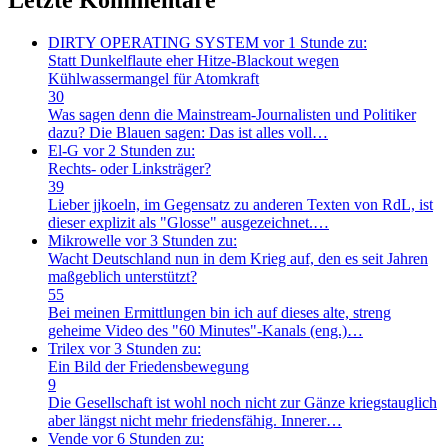
DIRTY OPERATING SYSTEM
vor 1 Stunde zu:
Statt Dunkelflaute eher Hitze-Blackout wegen
Kühlwassermangel für Atomkraft
30
Was sagen denn die Mainstream-Journalisten und Politiker
dazu? Die Blauen sagen: Das ist alles voll…
El-G
vor 2 Stunden zu:
Rechts- oder Linksträger?
39
Lieber jjkoeln, im Gegensatz zu anderen Texten von RdL, ist
dieser explizit als "Glosse" ausgezeichnet.…
Mikrowelle
vor 3 Stunden zu:
Wacht Deutschland nun in dem Krieg auf, den es seit Jahren
maßgeblich unterstützt?
55
Bei meinen Ermittlungen bin ich auf dieses alte, streng
geheime Video des "60 Minutes"-Kanals (eng.)…
Trilex
vor 3 Stunden zu:
Ein Bild der Friedensbewegung
9
Die Gesellschaft ist wohl noch nicht zur Gänze kriegstauglich
aber längst nicht mehr friedensfähig. Innerer…
Vende
vor 6 Stunden zu: