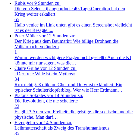
Rubis
vor 9 Stunden zu:
Die von Selenskij angeordnete 40-Tage-Operation hat den
Krieg weiter eskaliert
65
Hallo venice im Link unten gibt es einen Screenshot vielleicht
ist es der Besagte.....
Peter Müller
vor 12 Stunden zu:
Der Krieg aus dem Baumarkt: Wie billige Drohnen die
Militärmacht verändern
1
Warum werden wichtigere Fragen nicht gestellt? Auch die KI
könnte mir nur sagen, was die…
Claire Grube
vor 12 Stunden zu:
»Der freie Wille ist ein Mythos«
34
Rrrrrrichtig: Kritik am Chef und Du wirst exkludiert. Ein
typischer Schulterklopferblog. Wer wie Herr Erdmann…
Platons Sokrates
vor 14 Stunden zu:
Die Revolution, die nie scheiterte
22
Es gibt 3 Arten von Freiheit: die geistige ,die seelische und die
physische. Man darf…
Erzengelin
vor 14 Stunden zu:
Leihmutterschaft als Zweig des Transhumanismus
35