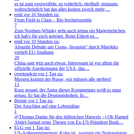
es ist zum verzweifeln. so widerlich. ekelhaft, grausam.
wahrscheinlich hat das alles keinen zweck mehr,…
emil
vor 16 Stunden zu:
From Field to Glass – Bio hochprozentig
7
Zum Nordsee-Whisky geht auch prima ein Matjesbrötchen,
ich hab's für euch getestet. Beim Etikett ist…
emil
vor 19 Stunden zu:
Absurde Debatte um Ceuta-„Invasion“ durch Marokko
vertieft EU-Spaltung
20
China sagt jetzt auch etwas: Interessant ist vor allem die
offizielle Anerkennung der USA, das…
overton4cm
vor 1 Tag zu:
Morgen kommt der Russe, wir müssen alle sterben!
13
Kurz gesagt: der Autor dieses Kommentars weiß es ganz
genau. Er hat die Deutungshoheit. In…
Bernie
vor 1 Tag zu:
Der Anschlag auf eine Lebenslüge
1
@Thomas Danke für den hilfreichen Hinweis ;-) Ob Hamed
Abdel-Samad seine Thesen von Ex-US-Präsident Bush…
El-G
vor 1 Tag zu:
US-Außenministerium: Kuba ist „weniger ein Nationalstaat