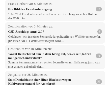
Frank Herbert
vor 6 Minuten zu:
Ein Bild der Friedensbewegung
14
"Das Wort Frieden benennt eine Form der Beziehung zu sich selbst und
der Welt. Das…
Zombienation
vor 6 Minuten zu:
CSD-Anschlag: Amri 2.0?
1
Gefährder - ein in seiner Semantik der polizeilichen Willkür unterworfer,
juristisch NICHT definierter Begriff wird…
Grottenolm
vor 18 Minuten zu:
Wacht Deutschland nun in dem Krieg auf, den es seit Jahren
71
maßgeblich unterstützt?
Summa Summaraum, einen echten Journalisten mit Erfahrung, ja so was
gibt es noch außerhalb der…
Zelgadiss
vor 28 Minuten zu:
Statt Dunkelflaute eher Hitze-Blackout wegen
53
Kühlwassermangel für Atomkraft
technisch gesehen einfach. das ist lustig. bitte erhellen sie uns wie man
energieproblem los über…
Grottenolm
vor 35 Minuten zu:
Die von Selenskij angeordnete 40-Tage-Operation hat den
67
Krieg weiter eskaliert