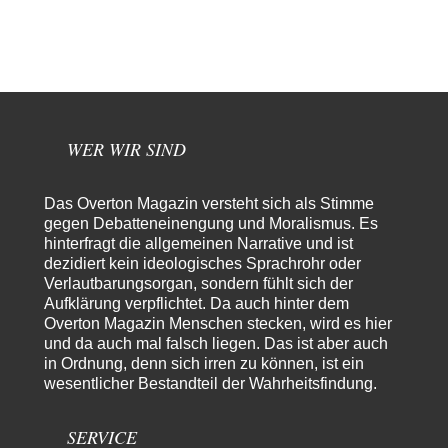
Helmut Schelsky – Der Mann, der den Marxismus überlebte
34
> Eine schwammige Kritik, die nicht an der Theorie nachweist, dass die
fehlerhaft oder unvollständig…
Conrad
vor 8 Stunden zu:
Entkernen, Umfunktionieren und (feindlich) Übernehmen
27
Die NATO-Manöver gibt es noch. Mehr, als, zuvor, größere, nur eben jetzt
ein paar tausend…
WER WIR SIND
El-G
vor 15 Stunden zu:
Rechts- oder Linksträger?
39
Das Overton Magazin versteht sich als Stimme
Lieber jjkoeln, im Gegensatz zu anderen Texten von RdL, ist dieser
gegen Debatteneinengung und Moralismus. Es
explizit als "Glosse" ausgezeichnet.…
hinterfragt die allgemeinen Narrative und ist
dezidiert kein ideologisches Sprachrohr oder
Torsten
vor 18 Stunden zu:
Verlautbarungsorgan, sondern fühlt sich der
Urteil des Bundesverwaltungsgerichts zur ewigen
31
Geheimhaltung
Aufklärung verpflichtet. Da auch hinter dem
Der Deep-State braucht Feinde wie ein Fisch das Wasser. Und nichts
Overton Magazin Menschen stecken, wird es hier
erschafft bessere Feinde als…
und da auch mal falsch liegen. Das ist aber auch
in Ordnung, denn sich irren zu können, ist ein
Ferdinand Wohlgewiehert
vor 19 Stunden zu:
wesentlicher Bestandteil der Wahrheitsfindung.
Wie arm sind wir, Herr Schneider?
21
"Art. 20,1 GG: „Die Bundesrepublik Deutschland ist ein demokratischer
und sozialer Bundesstaat.“ Art. 14,2 GG:…
SERVICE