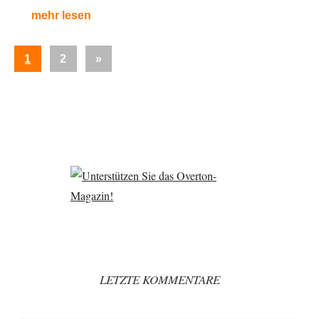
mehr lesen
Seitennummerierung
Nächste
1
2
»
der
Beiträge
Beiträge
LETZTE KOMMENTARE