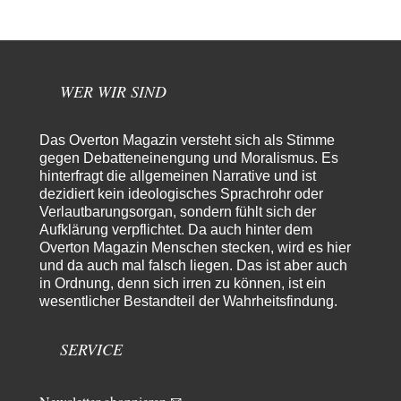
Morgen kommt der Russe, wir müssen alle sterben!
7
Danke für den Text, Russischer Hacker. Gut zusammengefasst. @Dirty
Natürlich, Propaganda gibt es überall. Propaganda…
Trilex
vor 8 Stunden zu:
WER WIR SIND
Ein Bild der Friedensbewegung
16
Sicher, das Innere bricht sich Bann. Gemeint ist damit stets eine
Interaktion. Wir waren zu…
Das Overton Magazin versteht sich als Stimme
PaulKehl
vor 13 Stunden zu:
gegen Debatteneinengung und Moralismus. Es
Wacht Deutschland nun in dem Krieg auf, den es seit Jahren
hinterfragt die allgemeinen Narrative und ist
74
maßgeblich unterstützt?
dezidiert kein ideologisches Sprachrohr oder
Ich tippe auf die Ukros. Für solche James Bond-Aktionen ist der VS zu
Verlautbarungsorgan, sondern fühlt sich der
tappsig. Bei…
Aufklärung verpflichtet. Da auch hinter dem
Overton Magazin Menschen stecken, wird es hier
sylvain
vor 21 Stunden zu:
und da auch mal falsch liegen. Das ist aber auch
Rechts- oder Linksträger?
41
in Ordnung, denn sich irren zu können, ist ein
Danke für den Link. Ich vertraue ja der Wissenschaft, wissen Sie? Und da
wesentlicher Bestandteil der Wahrheitsfindung.
ist es…
Theo Noestonto
vor 23 Stunden zu:
SERVICE
Die Westbank in New York
6
"Das hielt Amerika nicht davon ab, Afghanistan zu besetzen, die
Gesellschaft umzubauen, den Drogenanbau zu…