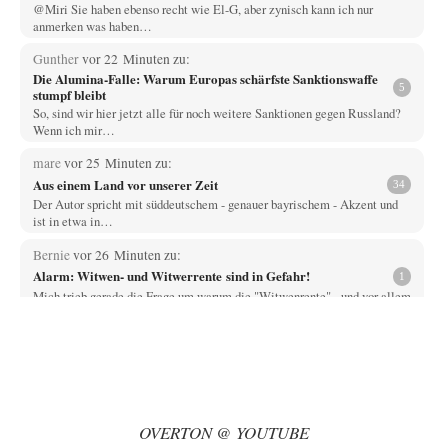
@Miri Sie haben ebenso recht wie El-G, aber zynisch kann ich nur
anmerken was haben…
Gunther
vor 22 Minuten zu:
Die Alumina-Falle: Warum Europas schärfste Sanktionswaffe
5
stumpf bleibt
So, sind wir hier jetzt alle für noch weitere Sanktionen gegen Russland?
Wenn ich mir…
mare
vor 25 Minuten zu:
Aus einem Land vor unserer Zeit
34
Der Autor spricht mit süddeutschem - genauer bayrischem - Akzent und
ist in etwa in…
Bernie
vor 26 Minuten zu:
Alarm: Witwen- und Witwerrente sind in Gefahr!
1
Mich trieb gerade die Frage um warum die "Witwenrente" - und vor allem
wann -…
Ralf Streck
vor 33 Minuten zu:
Statt Dunkelflaute eher Hitze-Blackout wegen
77
Kühlwassermangel für Atomkraft
Und was sehe ich da fur August? Wind on shore max = 200 MW zum…
OVERTON @ YOUTUBE
signorRossiSuchtDasGlück
vor 58 Minuten zu: