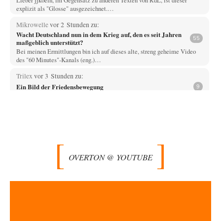
explizit als "Glosse" ausgezeichnet.…
Mikrowelle
vor 2 Stunden zu:
Wacht Deutschland nun in dem Krieg auf, den es seit Jahren
55
maßgeblich unterstützt?
Bei meinen Ermittlungen bin ich auf dieses alte, streng geheime Video
des "60 Minutes"-Kanals (eng.)…
Trilex
vor 3 Stunden zu:
Ein Bild der Friedensbewegung
9
Die Gesellschaft ist wohl noch nicht zur Gänze kriegstauglich aber längst
nicht mehr friedensfähig. Innerer…
Vende
vor 6 Stunden zu:
Russische Blockade des Schwarzen Meeres
33
Hat Roskomnadzor neuerdings die Karten mit den russischen Raffinerien
im russischen Intranet gesperrt?
OVERTON @ YOUTUBE
Torsten
vor 6 Stunden zu:
Urteil des Bundesverwaltungsgerichts zur ewigen
35
Geheimhaltung
Der Deep-State braucht Feinde wie ein Fisch das Wasser. Und nichts
erschafft bessere Feinde als…
Ferdinand Wohlgewiehert
vor 6 Stunden zu: