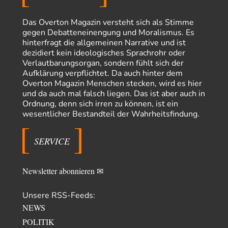
Claire Grube
vor 12 Stunden zu:
Das Overton Magazin versteht sich als Stimme
»Der freie Wille ist ein Mythos«
34
gegen Debatteneinengung und Moralismus. Es
Rrrrrrichtig: Kritik am Chef und Du wirst exkludiert. Ein typischer
hinterfragt die allgemeinen Narrative und ist
Schulterklopferblog. Wer wie Herr Erdmann…
dezidiert kein ideologisches Sprachrohr oder
Platons Sokrates
vor 13 Stunden zu:
Verlautbarungsorgan, sondern fühlt sich der
Die Revolution, die nie scheiterte
22
Aufklärung verpflichtet. Da auch hinter dem
Es gibt 3 Arten von Freiheit: die geistige ,die seelische und die physische.
Overton Magazin Menschen stecken, wird es hier
Man darf…
und da auch mal falsch liegen. Das ist aber auch in
Ordnung, denn sich irren zu können, ist ein
Erzengelin
vor 14 Stunden zu:
wesentlicher Bestandteil der Wahrheitsfindung.
Leihmutterschaft als Zweig des Transhumanismus
35
es ist zum verzweifeln. so widerlich. ekelhaft, grausam. wahrscheinlich
hat das alles keinen zweck mehr,…
SERVICE
emil
vor 16 Stunden zu:
From Field to Glass – Bio hochprozentig
7
Newsletter abonnieren ✉
Zum Nordsee-Whisky geht auch prima ein Matjesbrötchen, ich hab's für
euch getestet. Beim Etikett ist…
Unsere RSS-Feeds:
emil
vor 19 Stunden zu:
NEWS
Absurde Debatte um Ceuta-„Invasion“ durch Marokko
20
vertieft EU-Spaltung
POLITIK
China sagt jetzt auch etwas: Interessant ist vor allem die offizielle