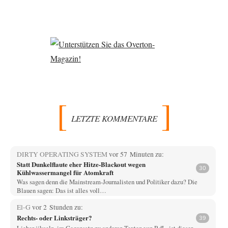
LETZTE KOMMENTARE
DIRTY OPERATING SYSTEM
vor 57 Minuten zu:
Statt Dunkelflaute eher Hitze-Blackout wegen
30
Kühlwassermangel für Atomkraft
Was sagen denn die Mainstream-Journalisten und Politiker dazu? Die
Blauen sagen: Das ist alles voll…
El-G
vor 2 Stunden zu:
Rechts- oder Linksträger?
39
Lieber jjkoeln, im Gegensatz zu anderen Texten von RdL, ist dieser