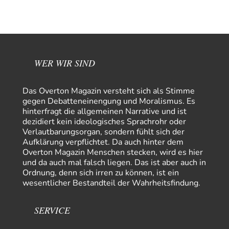
Ostende zur Abfüllung mit Whiksy samt…
Stefan M
vor 12 Stunden zu:
Masseninvasion von Ceuta: Ein organisierter Angriff
3
Ja ja, das ist der Fluch der schönen neuen Smartphone-Zeit. Einer ruft und
Zehntausende dackeln…
WER WIR SIND
Adel verpflichtet
vor 14 Stunden zu:
»Der freie Wille ist ein Mythos«
70
Vielen Dank, hatte ich nicht auf dem Schirm, weil ich ihn nicht mehr
Das Overton Magazin versteht sich als Stimme
lese. Beweist…
gegen Debatteneinengung und Moralismus. Es
hinterfragt die allgemeinen Narrative und ist
garno
vor 16 Stunden zu:
dezidiert kein ideologisches Sprachrohr oder
Absurde Debatte um Ceuta-„Invasion“ durch Marokko
28
Verlautbarungsorgan, sondern fühlt sich der
vertieft EU-Spaltung
Aufklärung verpflichtet. Da auch hinter dem
Gratuliere, du hast erkannt wer hier der Bösewicht ist. Dann kann es ja
Overton Magazin Menschen stecken, wird es hier
gar nicht…
und da auch mal falsch liegen. Das ist aber auch in
Schattenland
vor 17 Stunden zu:
Ordnung, denn sich irren zu können, ist ein
Unkabarettistische Anstalten
1
wesentlicher Bestandteil der Wahrheitsfindung.
Dem schließe ich mich 100 pro an - das deutsche politische Kabarett ist
tot (Lisa…
SERVICE
YaSa
vor 18 Stunden zu:
Dissonanzen
1