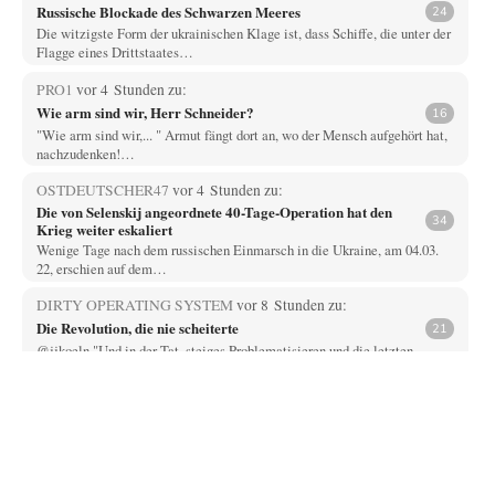
Russische Blockade des Schwarzen Meeres
24
Die witzigste Form der ukrainischen Klage ist, dass Schiffe, die unter der
Flagge eines Drittstaates…
PRO1
vor 4 Stunden zu:
Wie arm sind wir, Herr Schneider?
16
"Wie arm sind wir,... " Armut fängt dort an, wo der Mensch aufgehört hat,
nachzudenken!…
OSTDEUTSCHER47
vor 4 Stunden zu:
Die von Selenskij angeordnete 40-Tage-Operation hat den
34
Krieg weiter eskaliert
Wenige Tage nach dem russischen Einmarsch in die Ukraine, am 04.03.
22, erschien auf dem…
DIRTY OPERATING SYSTEM
vor 8 Stunden zu:
Die Revolution, die nie scheiterte
21
@jjkoeln "Und in der Tat, steiges Problematisieren und die letzten
Winkel analysieren ist nicht hilfreich.…
Bernie
vor 8 Stunden zu:
Der Anschlag auf eine Lebenslüge
3
@Thomas Danke für den hilfreichen Hinweis ;-) Ob Hamed Abdel-Samad
seine Thesen von Ex-US-Präsident Bush…