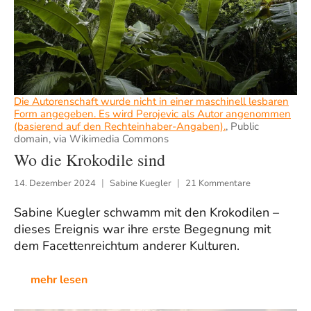
Die Autorenschaft wurde nicht in einer maschinell lesbaren
Form angegeben. Es wird Perojevic als Autor angenommen
(basierend auf den Rechteinhaber-Angaben).
, Public
domain, via Wikimedia Commons
Wo die Krokodile sind
14. Dezember 2024
Sabine Kuegler
21 Kommentare
Sabine Kuegler schwamm mit den Krokodilen –
dieses Ereignis war ihre erste Begegnung mit
dem Facettenreichtum anderer Kulturen.
mehr lesen