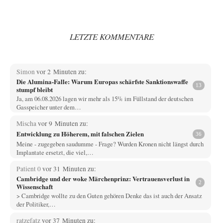
LETZTE KOMMENTARE
Simon
vor 2 Minuten zu:
Die Alumina-Falle: Warum Europas schärfste Sanktionswaffe
13
stumpf bleibt
Ja, am 06.08.2026 lagen wir mehr als 15% im Füllstand der deutschen
Gasspeicher unter dem…
Mischa
vor 9 Minuten zu:
Entwicklung zu Höherem, mit falschen Zielen
36
Meine - zugegeben saudumme - Frage? Wurden Kronen nicht längst durch
Implantate ersetzt, die viel,…
Patient 0
vor 31 Minuten zu:
Cambridge und der woke Märchenprinz: Vertrauensverlust in
2
Wissenschaft
> Cambridge wollte zu den Guten gehören Denke das ist auch der Ansatz
der Politiker,…
ratzefatz
vor 37 Minuten zu: