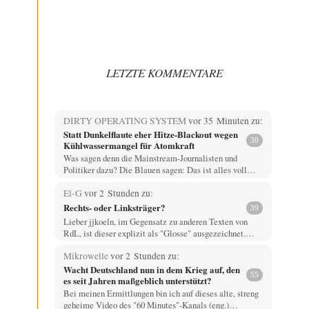
LETZTE KOMMENTARE
DIRTY OPERATING SYSTEM
vor 35 Minuten zu:
Statt Dunkelflaute eher Hitze-Blackout wegen
30
Kühlwassermangel für Atomkraft
Was sagen denn die Mainstream-Journalisten und
Politiker dazu? Die Blauen sagen: Das ist alles voll…
El-G
vor 2 Stunden zu:
Rechts- oder Linksträger?
39
Lieber jjkoeln, im Gegensatz zu anderen Texten von
RdL, ist dieser explizit als "Glosse" ausgezeichnet.…
Mikrowelle
vor 2 Stunden zu:
Wacht Deutschland nun in dem Krieg auf, den
55
es seit Jahren maßgeblich unterstützt?
Bei meinen Ermittlungen bin ich auf dieses alte, streng
geheime Video des "60 Minutes"-Kanals (eng.)…