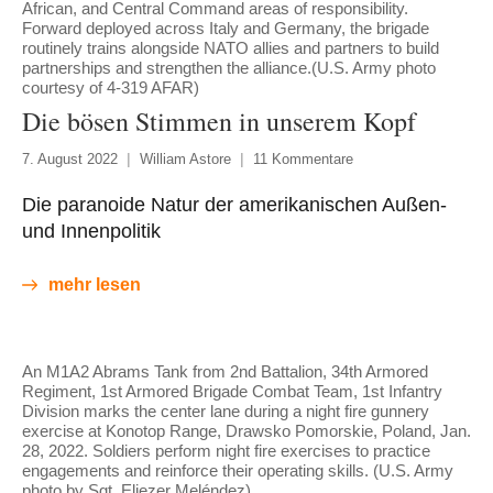
African, and Central Command areas of responsibility.
Forward deployed across Italy and Germany, the brigade
routinely trains alongside NATO allies and partners to build
partnerships and strengthen the alliance.(U.S. Army photo
courtesy of 4-319 AFAR)
Die bösen Stimmen in unserem Kopf
7. August 2022
William Astore
11 Kommentare
Die paranoide Natur der amerikanischen Außen-
und Innenpolitik
mehr lesen
An M1A2 Abrams Tank from 2nd Battalion, 34th Armored
Regiment, 1st Armored Brigade Combat Team, 1st Infantry
Division marks the center lane during a night fire gunnery
exercise at Konotop Range, Drawsko Pomorskie, Poland, Jan.
28, 2022. Soldiers perform night fire exercises to practice
engagements and reinforce their operating skills. (U.S. Army
photo by Sgt. Eliezer Meléndez)