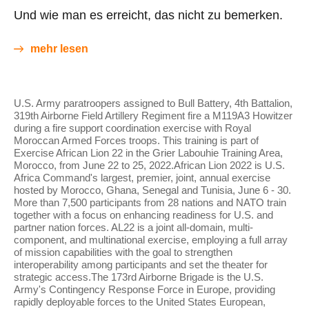
Und wie man es erreicht, das nicht zu bemerken.
mehr lesen
U.S. Army paratroopers assigned to Bull Battery, 4th Battalion,
319th Airborne Field Artillery Regiment fire a M119A3 Howitzer
during a fire support coordination exercise with Royal
Moroccan Armed Forces troops. This training is part of
Exercise African Lion 22 in the Grier Labouhie Training Area,
Morocco, from June 22 to 25, 2022.African Lion 2022 is U.S.
Africa Command's largest, premier, joint, annual exercise
hosted by Morocco, Ghana, Senegal and Tunisia, June 6 - 30.
More than 7,500 participants from 28 nations and NATO train
together with a focus on enhancing readiness for U.S. and
partner nation forces. AL22 is a joint all-domain, multi-
component, and multinational exercise, employing a full array
of mission capabilities with the goal to strengthen
interoperability among participants and set the theater for
strategic access.The 173rd Airborne Brigade is the U.S.
Army's Contingency Response Force in Europe, providing
rapidly deployable forces to the United States European,