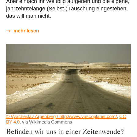
Aber einfach ihr Weltbild aufgeben und die eigene,
jahrzehntelange (Selbst-)Täuschung eingestehen,
das will man nicht.
mehr lesen
© Vyacheslav Argenberg / http://www.vascoplanet.com/
,
CC
BY 4.0
, via Wikimedia Commons
Befinden wir uns in einer Zeitenwende?