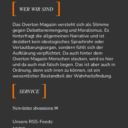
Militärmacht verändern
Warum werden wichtigere Fragen nicht gestellt? Auch die KI könnte mir
WER WIR SIND
nur sagen, was die…
Claire Grube
vor 14 Stunden zu:
Das Overton Magazin versteht sich als Stimme
»Der freie Wille ist ein Mythos«
33
gegen Debatteneinengung und Moralismus. Es
Rrrrrrichtig: Kritik am Chef und Du wirst exkludiert. Ein typischer
hinterfragt die allgemeinen Narrative und ist
Schulterklopferblog. Wer wie Herr Erdmann…
dezidiert kein ideologisches Sprachrohr oder
Platons Sokrates
vor 15 Stunden zu:
Verlautbarungsorgan, sondern fühlt sich der
Die Revolution, die nie scheiterte
22
Aufklärung verpflichtet. Da auch hinter dem
Es gibt 3 Arten von Freiheit: die geistige ,die seelische und die physische.
Overton Magazin Menschen stecken, wird es hier
Man darf…
und da auch mal falsch liegen. Das ist aber auch in
Ordnung, denn sich irren zu können, ist ein
Erzengelin
vor 16 Stunden zu:
wesentlicher Bestandteil der Wahrheitsfindung.
Leihmutterschaft als Zweig des Transhumanismus
35
es ist zum verzweifeln. so widerlich. ekelhaft, grausam. wahrscheinlich
hat das alles keinen zweck mehr,…
SERVICE
emil
vor 18 Stunden zu:
From Field to Glass – Bio hochprozentig
7
Newsletter abonnieren ✉
Zum Nordsee-Whisky geht auch prima ein Matjesbrötchen, ich hab's für
euch getestet. Beim Etikett ist…
Unsere RSS-Feeds:
emil
vor 20 Stunden zu: