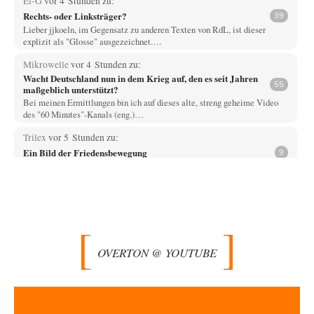
El-G
vor 4 Stunden zu:
Rechts- oder Linksträger?
39
Lieber jjkoeln, im Gegensatz zu anderen Texten von RdL, ist dieser
explizit als "Glosse" ausgezeichnet.…
Mikrowelle
vor 4 Stunden zu:
Wacht Deutschland nun in dem Krieg auf, den es seit Jahren
55
maßgeblich unterstützt?
Bei meinen Ermittlungen bin ich auf dieses alte, streng geheime Video
des "60 Minutes"-Kanals (eng.)…
Trilex
vor 5 Stunden zu:
Ein Bild der Friedensbewegung
9
Die Gesellschaft ist wohl noch nicht zur Gänze kriegstauglich aber längst
nicht mehr friedensfähig. Innerer…
Vende
vor 7 Stunden zu:
Russische Blockade des Schwarzen Meeres
33
Hat Roskomnadzor neuerdings die Karten mit den russischen Raffinerien
im russischen Intranet gesperrt?
OVERTON @ YOUTUBE
Torsten
vor 8 Stunden zu:
Urteil des Bundesverwaltungsgerichts zur ewigen
35
Geheimhaltung
Der Deep-State braucht Feinde wie ein Fisch das Wasser. Und nichts