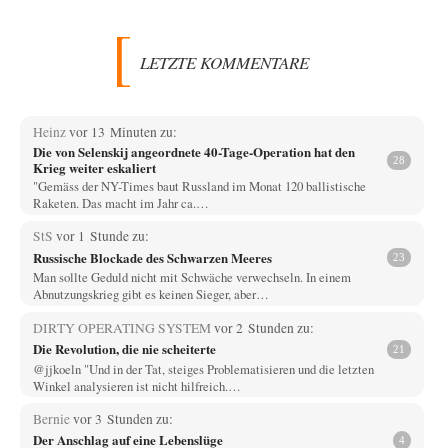
LETZTE KOMMENTARE
Heinz
vor 13 Minuten zu:
Die von Selenskij angeordnete 40-Tage-Operation hat den
28
Krieg weiter eskaliert
"Gemäss der NY-Times baut Russland im Monat 120 ballistische
Raketen. Das macht im Jahr ca.…
StS
vor 1 Stunde zu:
Russische Blockade des Schwarzen Meeres
23
Man sollte Geduld nicht mit Schwäche verwechseln. In einem
Abnutzungskrieg gibt es keinen Sieger, aber…
DIRTY OPERATING SYSTEM
vor 2 Stunden zu:
Die Revolution, die nie scheiterte
21
@jjkoeln "Und in der Tat, steiges Problematisieren und die letzten
Winkel analysieren ist nicht hilfreich.…
Bernie
vor 3 Stunden zu:
Der Anschlag auf eine Lebenslüge
4