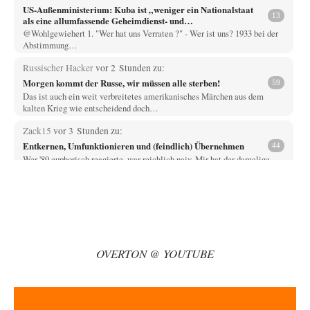
US-Außenministerium: Kuba ist „weniger ein Nationalstaat
13
als eine allumfassende Geheimdienst- und
Subversionsoperation
@Wohlgewiehert 1. "Wer hat uns Verraten ?" - Wer ist uns? 1933 bei der
Abstimmung…
Russischer Hacker
vor 2 Stunden zu:
Morgen kommt der Russe, wir müssen alle sterben!
59
Das ist auch ein weit verbreitetes amerikanisches Märchen aus dem
kalten Krieg wie entscheidend doch…
Zack15
vor 3 Stunden zu:
Entkernen, Umfunktionieren und (feindlich) Übernehmen
44
Wer '89 euphorisch reagierte, war reichlich naiv. Mir hat der damalige
westliche Triumphalismus eher schlaflose…
Zack15
vor 3 Stunden zu:
Leihmutterschaft als Zweig des Transhumanismus
33
Spahn ist an seiner offensichtlichen kognitiven Dissonanz gescheitert,
und weil Viele in seiner Partei auf…
OVERTON @ YOUTUBE
Ferdinand Wohlgewiehert
vor 4 Stunden zu:
Junglöwen des Kalifats
1
Meine Herrschaften nicht ein einziger Kommentar ???? Ich bin
allerallerschwerstens enttäuscht. !!!!!