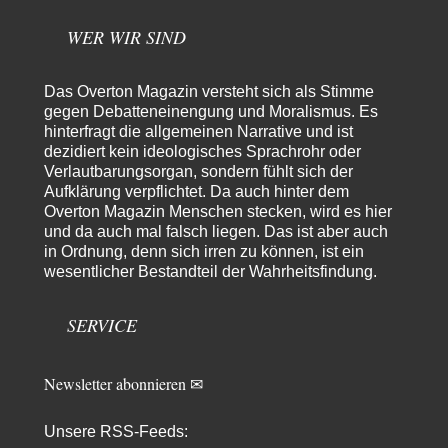
freien Willen haben muss. Das…
WER WIR SIND
PRO1
vor 13 Stunden zu:
Synthese und Konkurrenz
1
Die Natur ist die kreative Gestalt, um Inspiration zu erlangen. Die heute
Das Overton Magazin versteht sich als Stimme
Natur und ihr…
gegen Debatteneinengung und Moralismus. Es
hinterfragt die allgemeinen Narrative und ist
Noname
vor 18 Stunden zu:
dezidiert kein ideologisches Sprachrohr oder
Wer erzielt die Kriegsgewinne?
14
Verlautbarungsorgan, sondern fühlt sich der
Es bestätigt sich also schon an diesem Beispiel von vor 100 Jahren, was
Aufklärung verpflichtet. Da auch hinter dem
manchen Menschen…
Overton Magazin Menschen stecken, wird es hier
Ferdinand Wohlgewiehert
vor 1 Tag zu:
und da auch mal falsch liegen. Das ist aber auch
Im Zeitalter der KI werden Fehler menschlich
in Ordnung, denn sich irren zu können, ist ein
30
wesentlicher Bestandteil der Wahrheitsfindung.
"Ohne originale Zwecksetzung können Roboter keine eigene Prosodie
erschaffen," Wird dran gearbeitet.
SERVICE
Iris
vor 1 Tag zu:
Der Anschlag auf eine Lebenslüge
23
ich habe schon ab den 90ern gesagt, dass links gefühlte Männer deswegen
diese Richtung so…
Newsletter abonnieren ✉
Aldebaran
vor 2 Tagen zu:
Unsere RSS-Feeds:
Der Krieg aus dem Baumarkt: Wie billige Drohnen die
9