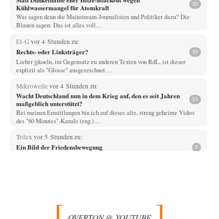
30
Kühlwassermangel für Atomkraft
Was sagen denn die Mainstream-Journalisten und Politiker dazu? Die
Blauen sagen: Das ist alles voll…
El-G
vor 4 Stunden zu:
Rechts- oder Linksträger?
39
Lieber jjkoeln, im Gegensatz zu anderen Texten von RdL, ist dieser
explizit als "Glosse" ausgezeichnet.…
Mikrowelle
vor 4 Stunden zu:
Wacht Deutschland nun in dem Krieg auf, den es seit Jahren
55
maßgeblich unterstützt?
Bei meinen Ermittlungen bin ich auf dieses alte, streng geheime Video
des "60 Minutes"-Kanals (eng.)…
Trilex
vor 5 Stunden zu:
Ein Bild der Friedensbewegung
9
Die Gesellschaft ist wohl noch nicht zur Gänze kriegstauglich aber längst
nicht mehr friedensfähig. Innerer…
Vende
vor 7 Stunden zu:
Russische Blockade des Schwarzen Meeres
33
Hat Roskomnadzor neuerdings die Karten mit den russischen Raffinerien
im russischen Intranet gesperrt?
OVERTON @ YOUTUBE