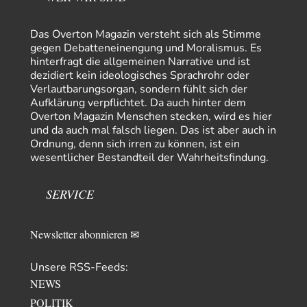
Theo Noestonto
vor 9 Stunden zu:
Russische Blockade des Schwarzen Meeres
36
Das Overton Magazin versteht sich als Stimme
"Ohne tragfähige Argumentation wirds wohl eher nix mit dem
gegen Debatteneinengung und Moralismus. Es
„mainstraem näherbringen“…" Natürlich nicht! Da haben…
hinterfragt die allgemeinen Narrative und ist
dezidiert kein ideologisches Sprachrohr oder
Grottenolm
vor 10 Stunden zu:
Verlautbarungsorgan, sondern fühlt sich der
Die von Selenskij angeordnete 40-Tage-Operation hat den
67
Aufklärung verpflichtet. Da auch hinter dem
Krieg weiter eskaliert
Overton Magazin Menschen stecken, wird es hier
Natürlich ist Russland scheinbar zögerlich, inkonsequent, reagiert immer
nur . Aber es ist vielleicht, wie…
und da auch mal falsch liegen. Das ist aber auch in
Ordnung, denn sich irren zu können, ist ein
Patient 0
vor 15 Stunden zu:
wesentlicher Bestandteil der Wahrheitsfindung.
Helmut Schelsky – Der Mann, der den Marxismus überlebte
34
> Eine schwammige Kritik, die nicht an der Theorie nachweist, dass die
fehlerhaft oder unvollständig…
SERVICE
Conrad
vor 17 Stunden zu:
Entkernen, Umfunktionieren und (feindlich) Übernehmen
4
Newsletter abonnieren ✉
Die NATO-Manöver gibt es noch. Mehr, als, zuvor, größere, nur eben jetzt
ein paar tausend…
Unsere RSS-Feeds:
Torsten
vor 1 Tag zu:
NEWS
Urteil des Bundesverwaltungsgerichts zur ewigen
7
Geheimhaltung
POLITIK