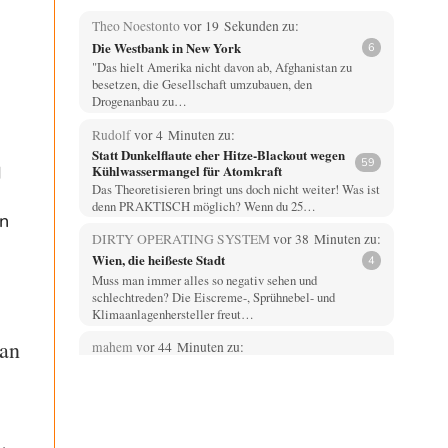
Theo Noestonto
vor 19 Sekunden zu:
Die Westbank in New York
6
"Das hielt Amerika nicht davon ab, Afghanistan zu
besetzen, die Gesellschaft umzubauen, den
Drogenanbau zu…
Rudolf
vor 4 Minuten zu:
Statt Dunkelflaute eher Hitze-Blackout wegen
59
Kühlwassermangel für Atomkraft
d
Das Theoretisieren bringt uns doch nicht weiter! Was ist
denn PRAKTISCH möglich? Wenn du 25…
n
DIRTY OPERATING SYSTEM
vor 38 Minuten zu:
Wien, die heißeste Stadt
4
Muss man immer alles so negativ sehen und
schlechtreden? Die Eiscreme-, Sprühnebel- und
Klimaanlagenhersteller freut…
tan
mahem
vor 44 Minuten zu:
Die Araber und die Shoah
4
Hier handelt es sich um eine Buchbesprechung und nicht
um einen geschichtlichen Abriss des Palästina/Israel…
AeaP
vor 55 Minuten zu: