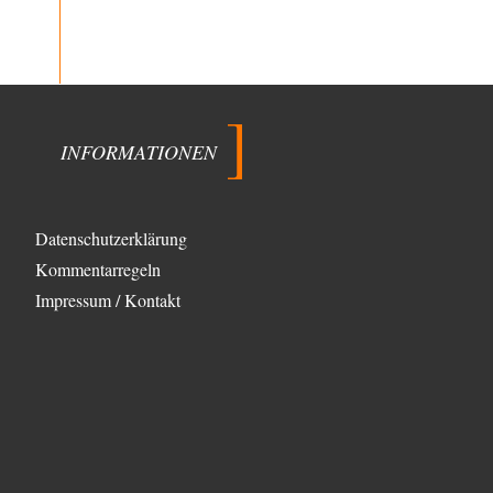
einmal JAAA! Neben Gandhi muss…
BR
vor 2 Stunden zu:
Wacht Deutschland nun in dem Krieg auf,
72
den es seit Jahren maßgeblich unterstützt?
Frieden Lied von Georg Danzer ‧ 1981 Ned nur I hab so a
Angst Ned…
INFORMATIONEN
Theo Noestonto
vor 2 Stunden zu:
Russische Blockade des Schwarzen Meeres
36
"Ohne tragfähige Argumentation wirds wohl eher nix
mit dem „mainstraem näherbringen“…" Natürlich
Datenschutzerklärung
nicht! Da haben…
Kommentarregeln
Grottenolm
vor 3 Stunden zu:
Impressum / Kontakt
Die von Selenskij angeordnete 40-Tage-
67
Operation hat den Krieg weiter eskaliert
Natürlich ist Russland scheinbar zögerlich,
inkonsequent, reagiert immer nur . Aber es ist vielleicht,
wie…
Patient 0
vor 8 Stunden zu:
Helmut Schelsky – Der Mann, der den
34
Marxismus überlebte
> Eine schwammige Kritik, die nicht an der Theorie