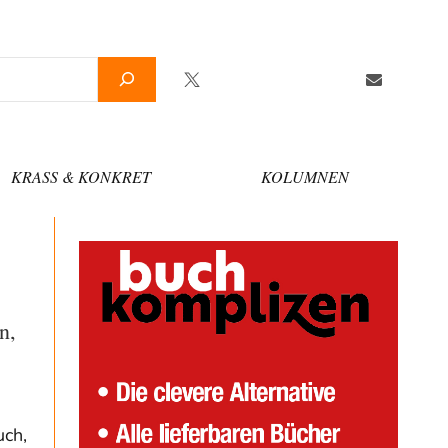
Twitter
Facebook
YouTube
Telegram
Newslette
KRASS & KONKRET
KOLUMNEN
n,
uch,