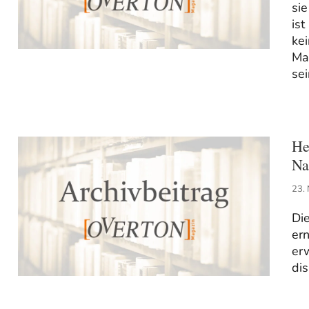
sie
is
ke
Ma
sei
He
Na
23.
Di
ern
er
di