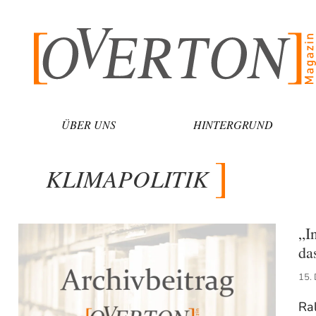
Zum
Inhalt
springen
ÜBER UNS
HINTERGRUND
KLIMAPOLITIK
„I
da
15.
Ral