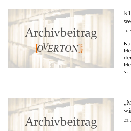
Kl
we
16.
Na
Me
der
Me
sie
„M
wi
23. 