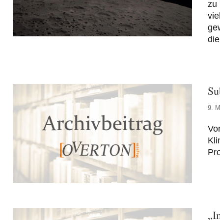
zu
vie
ge
die
Su
9. M
Vo
Kli
Pro
„I