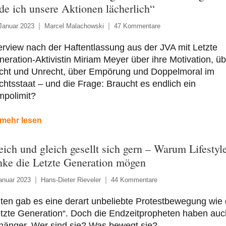
nde ich unsere Aktionen lächerlich“
Januar 2023
Marcel Malachowski
47 Kommentare
erview nach der Haftentlassung aus der JVA mit Letzte
eration-Aktivistin Miriam Meyer über ihre Motivation, üb
cht und Unrecht, über Empörung und Doppelmoral im
htsstaat – und die Frage: Braucht es endlich ein
mpolimit?
mehr lesen
eich und gleich gesellt sich gern – Warum Lifestyl
nke die Letzte Generation mögen
anuar 2023
Hans-Dieter Rieveler
44 Kommentare
ten gab es eine derart unbeliebte Protestbewegung wie 
tzte Generation“. Doch die Endzeitpropheten haben auc
hänger. Wer sind sie? Was bewegt sie?