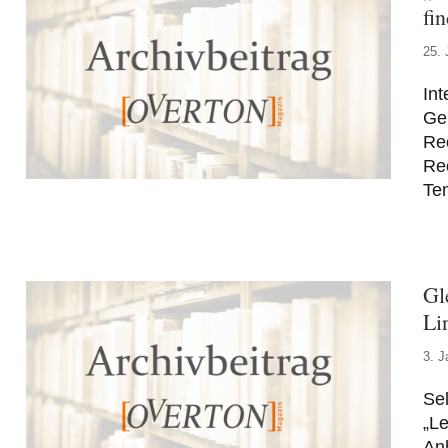
fi
25. 
Int
Gen
Re
Rec
Te
Gl
Li
3. J
Sel
„Le
An