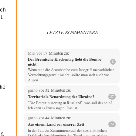
ich
t,
LETZTE KOMMENTARE
Miri
vor 17 Minuten zu:
Der Bremische Kirchentag liebt die Bombe
8
nicht!
Wenn man die Atombombe zum Inbegriff menschlicher
Vernichtungsgewalt macht, sollte man sich auch vor
Augen…
die
garno
vor 32 Minuten zu:
Territoriale Neuordnung der Ukraine?
37
"Die Entputinisierung in Russland", was soll das sein?
Ich kann es Ihnen sagen: Das ist…
garno
vor 44 Minuten zu:
Aus einem Land vor unserer Zeit
24
In der Tat, der Zusammenbruch des sozialistischen
ng
Ostblocks beschleunigte den Trend zum unsozialen