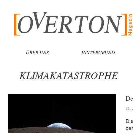
Zum
Inhalt
springen
ÜBER UNS
HINTERGRUND
KLIMAKATASTROPHE
De
21. 
Di
den