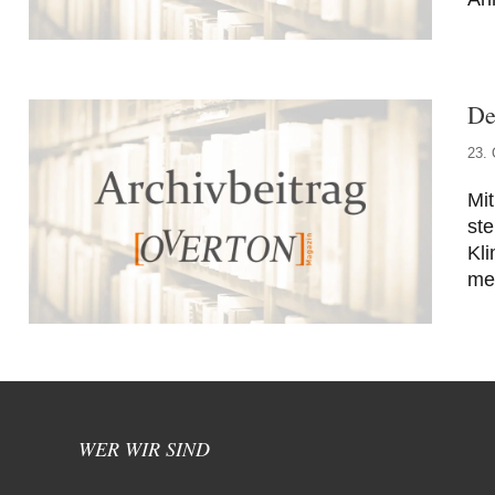
De
23. 
Mi
st
Kli
meh
WER WIR SIND