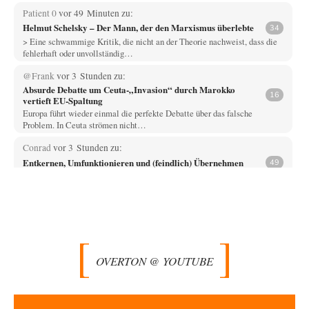
Patient 0
vor 49 Minuten zu:
Helmut Schelsky – Der Mann, der den Marxismus überlebte
34
> Eine schwammige Kritik, die nicht an der Theorie nachweist, dass die
fehlerhaft oder unvollständig…
@Frank
vor 3 Stunden zu:
Absurde Debatte um Ceuta-„Invasion“ durch Marokko
16
vertieft EU-Spaltung
Europa führt wieder einmal die perfekte Debatte über das falsche
Problem. In Ceuta strömen nicht…
Conrad
vor 3 Stunden zu:
Entkernen, Umfunktionieren und (feindlich) Übernehmen
49
Die NATO-Manöver gibt es noch. Mehr, als, zuvor, größere, nur eben jetzt
ein paar tausend…
Whoopy
vor 3 Stunden zu:
Russische Blockade des Schwarzen Meeres
34
Fragen, die sich stellen: Wem nützt das Ganze und wer hat ein Interesse
an einer…
OVERTON @ YOUTUBE
El-G
vor 10 Stunden zu:
Rechts- oder Linksträger?
39
Lieber jjkoeln, im Gegensatz zu anderen Texten von RdL, ist dieser