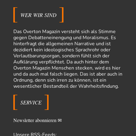
Die Westbank in New York
5
Noch so einer, der viel schwatzt, wenn der Tag lang ist. Etwa die Frage
nach…
WER WIR SIND
Rubis
vor 16 Stunden zu:
Die von Selenskij angeordnete 40-Tage-Operation hat den
Das Overton Magazin versteht sich als Stimme
65
Krieg weiter eskaliert
gegen Debatteneinengung und Moralismus. Es
Hallo venice im Link unten gibt es einen Screenshot vielleicht ist es der
hinterfragt die allgemeinen Narrative und ist
Besagte.....
dezidiert kein ideologisches Sprachrohr oder
Peter Müller
vor 19 Stunden zu:
Verlautbarungsorgan, sondern fühlt sich der
Der Krieg aus dem Baumarkt: Wie billige Drohnen die
Aufklärung verpflichtet. Da auch hinter dem
1
Militärmacht verändern
Overton Magazin Menschen stecken, wird es hier
Warum werden wichtigere Fragen nicht gestellt? Auch die KI könnte mir
und da auch mal falsch liegen. Das ist aber auch in
nur sagen, was die…
Ordnung, denn sich irren zu können, ist ein
wesentlicher Bestandteil der Wahrheitsfindung.
Claire Grube
vor 20 Stunden zu:
»Der freie Wille ist ein Mythos«
26
Rrrrrrichtig: Kritik am Chef und Du wirst exkludiert. Ein typischer
SERVICE
Schulterklopferblog. Wer wie Herr Erdmann…
Platons Sokrates
vor 21 Stunden zu:
Die Revolution, die nie scheiterte
Newsletter abonnieren ✉
22
Es gibt 3 Arten von Freiheit: die geistige ,die seelische und die physische.
Man darf…
Unsere RSS-Feeds: