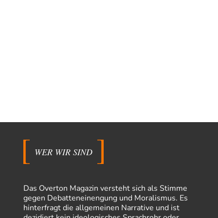
WER WIR SIND
Das Overton Magazin versteht sich als Stimme
gegen Debatteneinengung und Moralismus. Es
hinterfragt die allgemeinen Narrative und ist
dezidiert kein ideologisches Sprachrohr oder