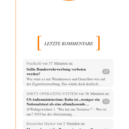
LETZTE KOMMENTARE
PaulKehl
vor 37 Minuten zu:
Sollte Bundeswehrwerbung verboten
29
werden?
Wie wäre es mit Warnhinweis und Gruselfoto wie auf
der Zigarettenwerbung. Das würde doch deutlich…
DIRTY OPERATING SYSTEM
vor 38 Minuten zu:
US-Außenministerium: Kuba ist „weniger ein
13
Nationalstaat als eine allumfassende
Geheimdienst- und Subversionsoperation
@Wohlgewiehert 1. "Wer hat uns Verraten ?" - Wer ist
uns? 1933 bei der Abstimmung…
Russischer Hacker
vor 2 Stunden zu: