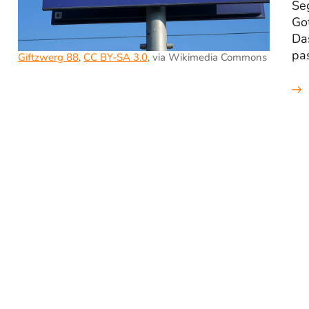
Se
Go
Da
pas
Giftzwerg 88
,
CC BY-SA 3.0
, via Wikimedia Commons