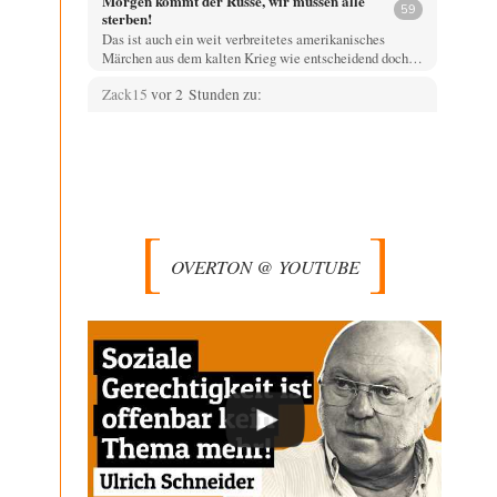
Morgen kommt der Russe, wir müssen alle
59
sterben!
Das ist auch ein weit verbreitetes amerikanisches
Märchen aus dem kalten Krieg wie entscheidend doch…
Zack15
vor 2 Stunden zu:
Entkernen, Umfunktionieren und (feindlich)
44
Übernehmen
Wer '89 euphorisch reagierte, war reichlich naiv. Mir hat
der damalige westliche Triumphalismus eher
schlaflose…
Zack15
vor 3 Stunden zu:
Leihmutterschaft als Zweig des
33
OVERTON @ YOUTUBE
Transhumanismus
Spahn ist an seiner offensichtlichen kognitiven
Dissonanz gescheitert, und weil Viele in seiner Partei
auf…
Ferdinand Wohlgewiehert
vor 4 Stunden zu:
Junglöwen des Kalifats
1
Meine Herrschaften nicht ein einziger Kommentar ????
Ich bin allerallerschwerstens enttäuscht. !!!!!
Alfred Nonym
vor 5 Stunden zu:
Urteil des Bundesverwaltungsgerichts zur
28