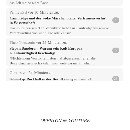
das. Ich meine nicht Bodo…
Prime Evil
vor 10 Minuten zu:
Cambridge und der woke Märchenprinz: Vertrauensverlust
23
in Wissenschaft
Das sollte heissen "Die Verantwortlichen in Cambridge wiesen die
Verantwortung von sich". Die olle Zensur…
Theo Noestonto
vor 25 Minuten zu:
Stepan Bandera – Warum sein Kult Europas
27
Glaubwürdigkeit beschädigt
@lichtenberg Von Extremisten mal abgesehen, treffen die
Bezeichnungen rechts oder links heute gar nicht mehr;…
Otmars
vor 34 Minuten zu:
Selenskijs Rückhalt in der Bevölkerung schrumpft
26
Das hat die EU in Rumänien, in Ungarn, in Modawien in Georgien und
Armenien auch…
El-G
vor 47 Minuten zu:
Entwicklung zu Höherem, mit falschen Zielen
45
Hallo Herr Kenius, ich möchte jetzt gar nicht darauf eingehen, was Sie in
Ihrem Artikel…
OVERTON @ YOUTUBE
Thomas
vor 2 Stunden zu: