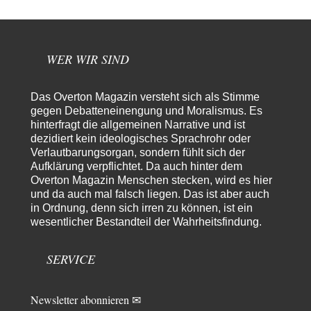
Simon
vor 5 Stunden zu:
Der Bremische Kirchentag liebt die Bombe nicht!
24
Die Atombombe braucht nur, wer an den zerstörerischen, geostrategischen
Machtspielen im globalen Raum beteiligt sein…
WER WIR SIND
Yossarian
vor 7 Stunden zu:
Statt Dunkelflaute eher Hitze-Blackout wegen
79
Kühlwassermangel für Atomkraft
Das Overton Magazin versteht sich als Stimme
Die Gezeiten werden deutlich höher? Kannst du mir dazu eine Quelle
gegen Debatteneinengung und Moralismus. Es
nennen, die das erläutert?…
hinterfragt die allgemeinen Narrative und ist
dezidiert kein ideologisches Sprachrohr oder
KR
vor 8 Stunden zu:
Verlautbarungsorgan, sondern fühlt sich der
Wien, die heißeste Stadt
43
Aufklärung verpflichtet. Da auch hinter dem
Und Wassermangel gibt es in Wien NICHT!!! Wien hat nach wie vor
genug ausgezeichnetes Wasser,…
Overton Magazin Menschen stecken, wird es hier
und da auch mal falsch liegen. Das ist aber auch
Michael
vor 17 Stunden zu:
in Ordnung, denn sich irren zu können, ist ein
CSD-Anschlag: Amri 2.0?
16
wesentlicher Bestandteil der Wahrheitsfindung.
Der offensichtlichste Elefant im Raum, den keiner erwähnt: Alle
Eingänge zum Tiergarten waren gesperrt, Nur…
SERVICE
Peter Zobel
vor 20 Stunden zu:
Absurde Debatte um Ceuta-„Invasion“ durch Marokko vertieft
5
EU-Spaltung
Newsletter abonnieren ✉
Man braucht in Deutschland nur etwas halbwegs vernünftiges zuvsagen