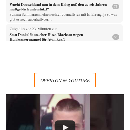
Wacht Deutschland nun in dem Krieg auf, den es seit Jahren
71
maßgeblich unterstützt?
Summa Summaraum, einen echten Journalisten mit Erfahrung, ja so was
gibt es noch außerhalb der…
Zelgadiss
vor 23 Minuten zu:
Statt Dunkelflaute eher Hitze-Blackout wegen
53
Kühlwassermangel für Atomkraft
technisch gesehen einfach. das ist lustig. bitte erhellen sie uns wie man
energieproblem los über…
Grottenolm
vor 29 Minuten zu:
Die von Selenskij angeordnete 40-Tage-Operation hat den
67
Krieg weiter eskaliert
Natürlich ist Russland scheinbar zögerlich, inkonsequent, reagiert immer
OVERTON @ YOUTUBE
nur . Aber es ist vielleicht, wie…
renard
vor 33 Minuten zu:
Die Macht der KI-Besitzer
9
Es sollte nicht KI heißen, sondern SI - Simulierte Intelligenz. Wenn man
sich das klarmacht,…
Egbert Quirl
vor 1 Stunde zu:
Absurde Debatte um Ceuta-„Invasion“ durch Marokko
13
vertieft EU-Spaltung