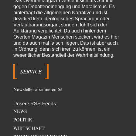
Das Overton Magazin versteht sich als Stimme
Lieber jjkoeln, im Gegensatz zu anderen Texten von RdL, ist dieser
gegen Debatteneinengung und Moralismus. Es
explizit als "Glosse" ausgezeichnet.…
hinterfragt die allgemeinen Narrative und ist
dezidiert kein ideologisches Sprachrohr oder
Torsten
vor 18 Stunden zu:
Verlautbarungsorgan, sondern fühlt sich der
Urteil des Bundesverwaltungsgerichts zur ewigen
31
Geheimhaltung
Aufklärung verpflichtet. Da auch hinter dem
Der Deep-State braucht Feinde wie ein Fisch das Wasser. Und nichts
Overton Magazin Menschen stecken, wird es hier
erschafft bessere Feinde als…
und da auch mal falsch liegen. Das ist aber auch
in Ordnung, denn sich irren zu können, ist ein
Ferdinand Wohlgewiehert
vor 19 Stunden zu:
wesentlicher Bestandteil der Wahrheitsfindung.
Wie arm sind wir, Herr Schneider?
21
"Art. 20,1 GG: „Die Bundesrepublik Deutschland ist ein demokratischer
und sozialer Bundesstaat.“ Art. 14,2 GG:…
SERVICE
Zack15
vor 19 Stunden zu:
Die Westbank in New York
5
Newsletter abonnieren ✉
Noch so einer, der viel schwatzt, wenn der Tag lang ist. Etwa die Frage
nach…
Unsere RSS-Feeds:
Peter Müller
vor 1 Tag zu:
NEWS
Der Krieg aus dem Baumarkt: Wie billige Drohnen die
1
Militärmacht verändern
POLITIK
Warum werden wichtigere Fragen nicht gestellt? Auch die KI könnte mir
WIRTSCHAFT
nur sagen, was die…