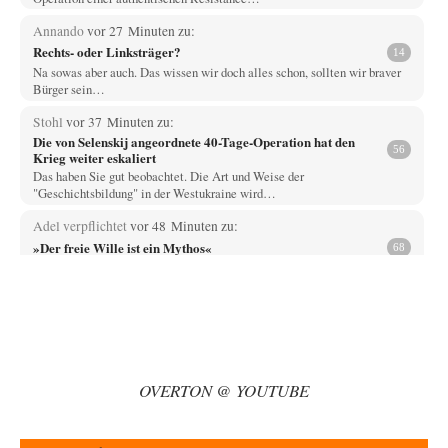
Annando
vor 27 Minuten zu:
Rechts- oder Linksträger?
14
Na sowas aber auch. Das wissen wir doch alles schon, sollten wir braver
Bürger sein…
Stohl
vor 37 Minuten zu:
Die von Selenskij angeordnete 40-Tage-Operation hat den
56
Krieg weiter eskaliert
Das haben Sie gut beobachtet. Die Art und Weise der
"Geschichtsbildung" in der Westukraine wird…
Adel verpflichtet
vor 48 Minuten zu:
»Der freie Wille ist ein Mythos«
68
Ich bezweifle doch sehr stark, dass das Erdmännchen überhaupt wirklich
linke Ideale beherzigt, das schon…
Rubis
vor 1 Stunde zu:
Russische Blockade des Schwarzen Meeres
29
haben die USA auch Verständnis dafür, wenn sich Mexiko seine Gebiete
auch wieder zurückholt, die…
OVERTON @ YOUTUBE
Wolfgang Wirth
vor 2 Stunden zu:
Helmut Schelsky – Der Mann, der den Marxismus überlebte
31