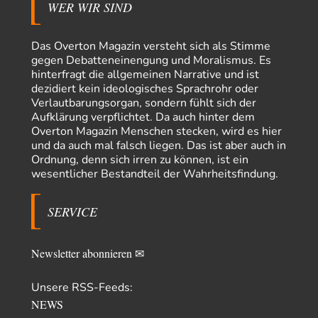
WER WIR SIND
Adel verpflichtet
vor 6 Stunden zu:
»Der freie Wille ist ein Mythos«
70
Vielen Dank, hatte ich nicht auf dem Schirm, weil ich ihn nicht mehr
Das Overton Magazin versteht sich als Stimme
lese. Beweist…
gegen Debatteneinengung und Moralismus. Es
hinterfragt die allgemeinen Narrative und ist
garno
vor 8 Stunden zu:
dezidiert kein ideologisches Sprachrohr oder
Absurde Debatte um Ceuta-„Invasion“ durch Marokko
28
Verlautbarungsorgan, sondern fühlt sich der
vertieft EU-Spaltung
Aufklärung verpflichtet. Da auch hinter dem
Gratuliere, du hast erkannt wer hier der Bösewicht ist. Dann kann es ja
Overton Magazin Menschen stecken, wird es hier
gar nicht…
und da auch mal falsch liegen. Das ist aber auch in
Schattenland
vor 9 Stunden zu:
Ordnung, denn sich irren zu können, ist ein
Unkabarettistische Anstalten
1
wesentlicher Bestandteil der Wahrheitsfindung.
Dem schließe ich mich 100 pro an - das deutsche politische Kabarett ist
tot (Lisa…
SERVICE
YaSa
vor 10 Stunden zu:
Dissonanzen
1
Kleine Korrektur: Anders als Moshe Zuckermann schildet gab es in den
Newsletter abonnieren ✉
1960er und 1970er Jahren…
Wolfgang Wirth
vor 11 Stunden zu:
Unsere RSS-Feeds:
Entkernen, Umfunktionieren und (feindlich) Übernehmen
48
NEWS
@Froschhaut Vielen Dank für Ihre freundlichen Worte. Ich nehme an,