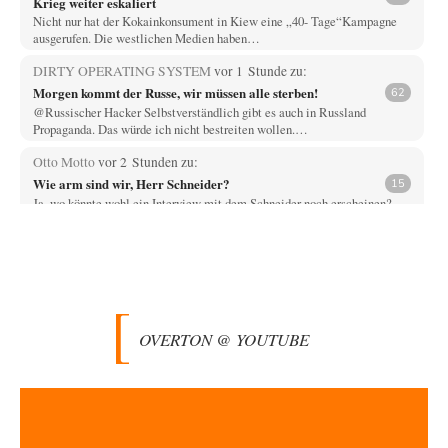
Krieg weiter eskaliert
Nicht nur hat der Kokainkonsument in Kiew eine „40- Tage“Kampagne
ausgerufen. Die westlichen Medien haben…
DIRTY OPERATING SYSTEM
vor 1 Stunde zu:
Morgen kommt der Russe, wir müssen alle sterben!
62
@Russischer Hacker Selbstverständlich gibt es auch in Russland
Propaganda. Das würde ich nicht bestreiten wollen.…
Otto Motto
vor 2 Stunden zu:
Wie arm sind wir, Herr Schneider?
15
Ja, wo könnte wohl ein Interview mit dem Schneider noch erscheinen?
Ganz aktuell beim DLF…
jjkoeln
vor 2 Stunden zu:
Die Revolution, die nie scheiterte
20
Ein Fehlschluss direkt am Anfang des Artikels. Wir werden nicht von
einem System gesteuert, sondern…
OVERTON @ YOUTUBE
Mischa
vor 2 Stunden zu:
Russische Blockade des Schwarzen Meeres
21
Celler Loch, CSD-Anschlag, alles schon da für den 6.9. - jetzt fehlt
eigentlich nur nocjh…
Kowolski
vor 2 Stunden zu: