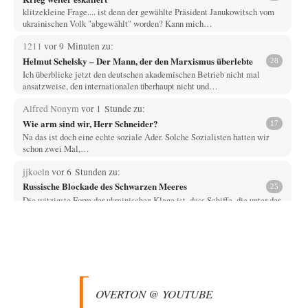
klitzekleine Frage.... ist denn der gewählte Präsident Janukowitsch vom
ukrainischen Volk "abgewählt" worden? Kann mich…
1211
vor 9 Minuten zu:
Helmut Schelsky – Der Mann, der den Marxismus überlebte
28
Ich überblicke jetzt den deutschen akademischen Betrieb nicht mal
ansatzweise, den internationalen überhaupt nicht und…
Alfred Nonym
vor 1 Stunde zu:
Wie arm sind wir, Herr Schneider?
17
Na das ist doch eine echte soziale Ader. Solche Sozialisten hatten wir
schon zwei Mal,…
jjkoeln
vor 6 Stunden zu:
Russische Blockade des Schwarzen Meeres
25
Die witzigste Form der ukrainischen Klage ist, dass Schiffe, die unter der
Flagge eines Drittstaates…
overton4cm
vor 8 Stunden zu:
Morgen kommt der Russe, wir müssen alle sterben!
66
Kurz gesagt: der Autor dieses Kommentars weiß es ganz genau. Er hat die
Deutungshoheit. In…
OVERTON @ YOUTUBE
DIRTY OPERATING SYSTEM
vor 10 Stunden zu: