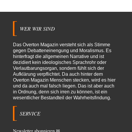
Stefan M
vor 14 Stunden zu:
Masseninvasion von Ceuta: Ein organisierter Angriff
2
Ja ja, das ist der Fluch der schönen neuen Smartphone-Zeit. Einer ruft und
Zehntausende dackeln…
WER WIR SIND
Adel verpflichtet
vor 16 Stunden zu:
»Der freie Wille ist ein Mythos«
70
Vielen Dank, hatte ich nicht auf dem Schirm, weil ich ihn nicht mehr
Das Overton Magazin versteht sich als Stimme
lese. Beweist…
gegen Debatteneinengung und Moralismus. Es
hinterfragt die allgemeinen Narrative und ist
garno
vor 18 Stunden zu:
dezidiert kein ideologisches Sprachrohr oder
Absurde Debatte um Ceuta-„Invasion“ durch Marokko
28
Verlautbarungsorgan, sondern fühlt sich der
vertieft EU-Spaltung
Aufklärung verpflichtet. Da auch hinter dem
Gratuliere, du hast erkannt wer hier der Bösewicht ist. Dann kann es ja
gar nicht…
Overton Magazin Menschen stecken, wird es hier
und da auch mal falsch liegen. Das ist aber auch
Schattenland
vor 19 Stunden zu:
in Ordnung, denn sich irren zu können, ist ein
Unkabarettistische Anstalten
1
wesentlicher Bestandteil der Wahrheitsfindung.
Dem schließe ich mich 100 pro an - das deutsche politische Kabarett ist
tot (Lisa…
SERVICE
YaSa
vor 20 Stunden zu:
Dissonanzen
1
Kleine Korrektur: Anders als Moshe Zuckermann schildet gab es in den
Newsletter abonnieren ✉