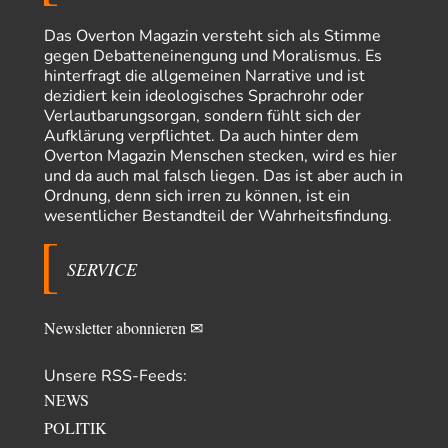
Synthese und Konkurrenz
1
Die Natur ist die kreative Gestalt, um Inspiration zu erlangen. Die heute
Das Overton Magazin versteht sich als Stimme
Natur und ihr…
gegen Debatteneinengung und Moralismus. Es
hinterfragt die allgemeinen Narrative und ist
Noname
vor 21 Stunden zu:
dezidiert kein ideologisches Sprachrohr oder
Wer erzielt die Kriegsgewinne?
14
Verlautbarungsorgan, sondern fühlt sich der
Es bestätigt sich also schon an diesem Beispiel von vor 100 Jahren, was
Aufklärung verpflichtet. Da auch hinter dem
manchen Menschen…
Overton Magazin Menschen stecken, wird es hier
und da auch mal falsch liegen. Das ist aber auch in
Ferdinand Wohlgewiehert
vor 1 Tag zu:
Ordnung, denn sich irren zu können, ist ein
Im Zeitalter der KI werden Fehler menschlich
30
wesentlicher Bestandteil der Wahrheitsfindung.
"Ohne originale Zwecksetzung können Roboter keine eigene Prosodie
erschaffen," Wird dran gearbeitet.
SERVICE
Iris
vor 2 Tagen zu:
Der Anschlag auf eine Lebenslüge
23
ich habe schon ab den 90ern gesagt, dass links gefühlte Männer deswegen
diese Richtung so…
Newsletter abonnieren ✉
Aldebaran
vor 2 Tagen zu:
Unsere RSS-Feeds:
Der Krieg aus dem Baumarkt: Wie billige Drohnen die
9
Militärmacht verändern
NEWS
Ist das ein recycelter Text von anno dunnemal? Das hätte man vielleicht
POLITIK
vor zwei, drei…