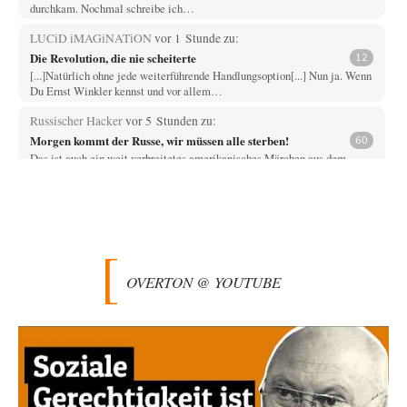
durchkam. Nochmal schreibe ich…
LUCiD iMAGiNATiON
vor 1 Stunde zu:
Die Revolution, die nie scheiterte
12
[...]Natürlich ohne jede weiterführende Handlungsoption[...] Nun ja. Wenn
Du Ernst Winkler kennst und vor allem…
Russischer Hacker
vor 5 Stunden zu:
Morgen kommt der Russe, wir müssen alle sterben!
60
Das ist auch ein weit verbreitetes amerikanisches Märchen aus dem
kalten Krieg wie entscheidend doch…
Zack15
vor 5 Stunden zu:
Entkernen, Umfunktionieren und (feindlich) Übernehmen
46
Wer '89 euphorisch reagierte, war reichlich naiv. Mir hat der damalige
westliche Triumphalismus eher schlaflose…
OVERTON @ YOUTUBE
Zack15
vor 6 Stunden zu:
Leihmutterschaft als Zweig des Transhumanismus
34
Spahn ist an seiner offensichtlichen kognitiven Dissonanz gescheitert,
und weil Viele in seiner Partei auf…
Ferdinand Wohlgewiehert
vor 7 Stunden zu:
Junglöwen des Kalifats
1
Meine Herrschaften nicht ein einziger Kommentar ???? Ich bin