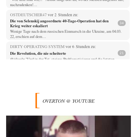
nachzudenken!…
OSTDEUTSCHER47
vor 2 Stunden zu:
Die von Selenskij angeordnete 40-Tage-Operation hat den
34
Krieg weiter eskaliert
Wenige Tage nach dem russischen Einmarsch in die Ukraine, am 04.03.
22, erschien auf dem…
DIRTY OPERATING SYSTEM
vor 6 Stunden zu:
Die Revolution, die nie scheiterte
21
@jjkoeln "Und in der Tat, steiges Problematisieren und die letzten
Winkel analysieren ist nicht hilfreich.…
Bernie
vor 6 Stunden zu:
Der Anschlag auf eine Lebenslüge
3
@Thomas Danke für den hilfreichen Hinweis ;-) Ob Hamed Abdel-Samad
seine Thesen von Ex-US-Präsident Bush…
OVERTON @ YOUTUBE
Klau-Die
vor 6 Stunden zu:
Helmut Schelsky – Der Mann, der den Marxismus überlebte
27
Er fragte, wem Fabriken gehören. Die Gegenwart zwingt zu einer anderen
Frage: Wer besitzt die…
DIRTY OPERATING SYSTEM
vor 7 Stunden zu:
Morgen kommt der Russe, wir müssen alle sterben!
62