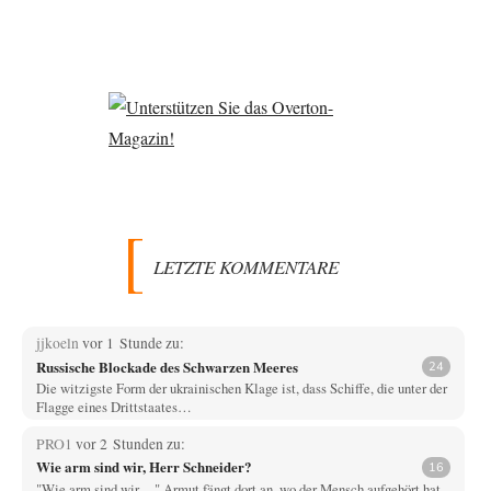
LETZTE KOMMENTARE
jjkoeln
vor 1 Stunde zu:
Russische Blockade des Schwarzen Meeres
24
Die witzigste Form der ukrainischen Klage ist, dass Schiffe, die unter der
Flagge eines Drittstaates…
PRO1
vor 2 Stunden zu:
Wie arm sind wir, Herr Schneider?
16
"Wie arm sind wir,... " Armut fängt dort an, wo der Mensch aufgehört hat,