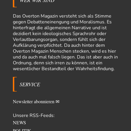
Adel verpflichtet
vor 12 Stunden zu:
»Der freie Wille ist ein Mythos«
70
Vielen Dank, hatte ich nicht auf dem Schirm, weil ich ihn nicht mehr
Das Overton Magazin versteht sich als Stimme
lese. Beweist…
gegen Debatteneinengung und Moralismus. Es
hinterfragt die allgemeinen Narrative und ist
garno
vor 14 Stunden zu:
dezidiert kein ideologisches Sprachrohr oder
Absurde Debatte um Ceuta-„Invasion“ durch Marokko
28
Verlautbarungsorgan, sondern fühlt sich der
vertieft EU-Spaltung
Aufklärung verpflichtet. Da auch hinter dem
Gratuliere, du hast erkannt wer hier der Bösewicht ist. Dann kann es ja
Overton Magazin Menschen stecken, wird es hier
gar nicht…
und da auch mal falsch liegen. Das ist aber auch in
Schattenland
vor 15 Stunden zu:
Ordnung, denn sich irren zu können, ist ein
Unkabarettistische Anstalten
1
wesentlicher Bestandteil der Wahrheitsfindung.
Dem schließe ich mich 100 pro an - das deutsche politische Kabarett ist
tot (Lisa…
SERVICE
YaSa
vor 16 Stunden zu:
Dissonanzen
1
Kleine Korrektur: Anders als Moshe Zuckermann schildet gab es in den
Newsletter abonnieren ✉
1960er und 1970er Jahren…
Wolfgang Wirth
vor 16 Stunden zu:
Unsere RSS-Feeds:
Entkernen, Umfunktionieren und (feindlich) Übernehmen
48
NEWS
@Froschhaut Vielen Dank für Ihre freundlichen Worte. Ich nehme an,
POLITIK
dass ich dass stellvertretend auch…