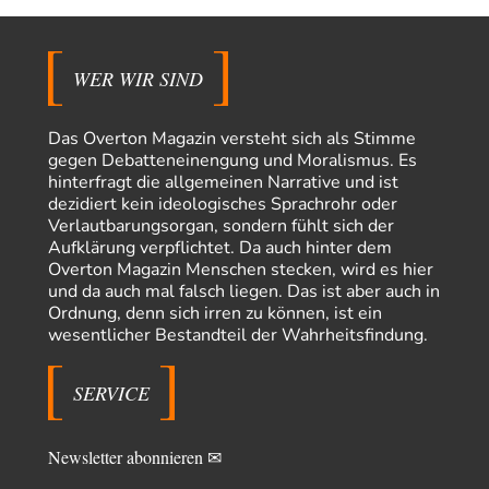
Wacht Deutschland nun in dem Krieg auf, den es seit Jahren
72
maßgeblich unterstützt?
Frieden Lied von Georg Danzer ‧ 1981 Ned nur I hab so a Angst Ned…
WER WIR SIND
Theo Noestonto
vor 4 Stunden zu:
Russische Blockade des Schwarzen Meeres
36
"Ohne tragfähige Argumentation wirds wohl eher nix mit dem
Das Overton Magazin versteht sich als Stimme
„mainstraem näherbringen“…" Natürlich nicht! Da haben…
gegen Debatteneinengung und Moralismus. Es
hinterfragt die allgemeinen Narrative und ist
Grottenolm
vor 5 Stunden zu:
dezidiert kein ideologisches Sprachrohr oder
Die von Selenskij angeordnete 40-Tage-Operation hat den
67
Verlautbarungsorgan, sondern fühlt sich der
Krieg weiter eskaliert
Aufklärung verpflichtet. Da auch hinter dem
Natürlich ist Russland scheinbar zögerlich, inkonsequent, reagiert immer
Overton Magazin Menschen stecken, wird es hier
nur . Aber es ist vielleicht, wie…
und da auch mal falsch liegen. Das ist aber auch in
Patient 0
vor 11 Stunden zu:
Ordnung, denn sich irren zu können, ist ein
Helmut Schelsky – Der Mann, der den Marxismus überlebte
34
wesentlicher Bestandteil der Wahrheitsfindung.
> Eine schwammige Kritik, die nicht an der Theorie nachweist, dass die
fehlerhaft oder unvollständig…
SERVICE
Conrad
vor 13 Stunden zu:
Entkernen, Umfunktionieren und (feindlich) Übernehmen
9
Die NATO-Manöver gibt es noch. Mehr, als, zuvor, größere, nur eben jetzt
Newsletter abonnieren ✉
ein paar tausend…