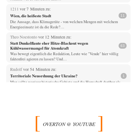
1211
vor 7 Minuten zu:
Wien, die heißeste Stadt
11
Die Aussage, dass Klimageräte - von welchen Mengen mit welchem
Energieeinsatz ist da die Rede?…
Theo Noestonto
vor 12 Minuten zu:
Statt Dunkelflaute eher Hitze-Blackout wegen
63
Kühlwassermangel für Atomkraft
Was bewegt eigentlich die Redaktion, Leute wie "Vende" hier völlig
faktenfrei agieren zu lassen? Und…
Rudolf
vor 54 Minuten zu:
Territoriale Neuordnung der Ukraine?
1
Man sollte weniger historische Gebiete und die Herrschaft darüber als
Ausgangspunkt bemühen. als vielmehr die…
Ach so
vor 2 Stunden zu:
Die Macht der KI-Besitzer
12
"John Miles" benutzte das Wort Kontrolle als Aufhänger; darum bitte
nicht den unschuldigen Boten köpfen.…
OVERTON @ YOUTUBE
Wolfgang Wirth
vor 2 Stunden zu:
Die Araber und die Shoah
5
@mahem Haben Sie diese Passage von mir eigentlich gelesen? "Ich