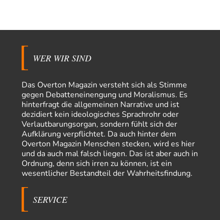
Waltraudt
vor 7 Stunden zu:
Morgen kommt der Russe, wir müssen alle sterben!
7
Danke für den Text, Russischer Hacker. Gut zusammengefasst. @Dirty
Natürlich, Propaganda gibt es überall. Propaganda…
Trilex
vor 9 Stunden zu:
WER WIR SIND
Ein Bild der Friedensbewegung
16
Sicher, das Innere bricht sich Bann. Gemeint ist damit stets eine
Interaktion. Wir waren zu…
Das Overton Magazin versteht sich als Stimme
gegen Debatteneinengung und Moralismus. Es
PaulKehl
vor 13 Stunden zu:
Wacht Deutschland nun in dem Krieg auf, den es seit Jahren
hinterfragt die allgemeinen Narrative und ist
74
maßgeblich unterstützt?
dezidiert kein ideologisches Sprachrohr oder
Ich tippe auf die Ukros. Für solche James Bond-Aktionen ist der VS zu
Verlautbarungsorgan, sondern fühlt sich der
tappsig. Bei…
Aufklärung verpflichtet. Da auch hinter dem
Overton Magazin Menschen stecken, wird es hier
sylvain
vor 21 Stunden zu:
und da auch mal falsch liegen. Das ist aber auch in
Rechts- oder Linksträger?
41
Ordnung, denn sich irren zu können, ist ein
Danke für den Link. Ich vertraue ja der Wissenschaft, wissen Sie? Und da
wesentlicher Bestandteil der Wahrheitsfindung.
ist es…
Theo Noestonto
vor 23 Stunden zu:
SERVICE
Die Westbank in New York
6
"Das hielt Amerika nicht davon ab, Afghanistan zu besetzen, die
Gesellschaft umzubauen, den Drogenanbau zu…