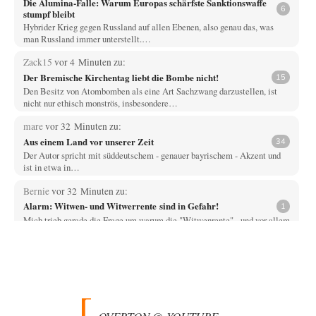
Die Alumina-Falle: Warum Europas schärfste Sanktionswaffe
6
stumpf bleibt
Hybrider Krieg gegen Russland auf allen Ebenen, also genau das, was
man Russland immer unterstellt.…
Zack15
vor 4 Minuten zu:
Der Bremische Kirchentag liebt die Bombe nicht!
15
Den Besitz von Atombomben als eine Art Sachzwang darzustellen, ist
nicht nur ethisch monströs, insbesondere…
mare
vor 32 Minuten zu:
Aus einem Land vor unserer Zeit
34
Der Autor spricht mit süddeutschem - genauer bayrischem - Akzent und
ist in etwa in…
Bernie
vor 32 Minuten zu:
Alarm: Witwen- und Witwerrente sind in Gefahr!
1
Mich trieb gerade die Frage um warum die "Witwenrente" - und vor allem
wann -…
Ralf Streck
vor 40 Minuten zu:
Statt Dunkelflaute eher Hitze-Blackout wegen
77
Kühlwassermangel für Atomkraft
Und was sehe ich da fur August? Wind on shore max = 200 MW zum…
OVERTON @ YOUTUBE