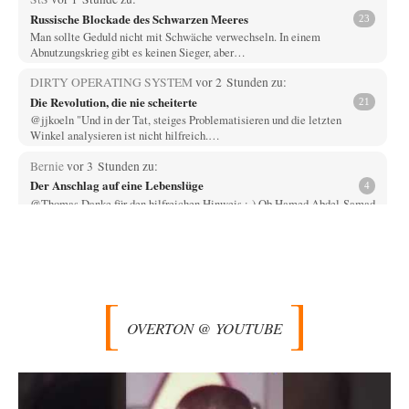
Russische Blockade des Schwarzen Meeres
23
Man sollte Geduld nicht mit Schwäche verwechseln. In einem
Abnutzungskrieg gibt es keinen Sieger, aber…
DIRTY OPERATING SYSTEM
vor 2 Stunden zu:
Die Revolution, die nie scheiterte
21
@jjkoeln "Und in der Tat, steiges Problematisieren und die letzten
Winkel analysieren ist nicht hilfreich.…
Bernie
vor 3 Stunden zu:
Der Anschlag auf eine Lebenslüge
4
@Thomas Danke für den hilfreichen Hinweis ;-) Ob Hamed Abdel-Samad
seine Thesen von Ex-US-Präsident Bush…
Klau-Die
vor 3 Stunden zu:
Helmut Schelsky – Der Mann, der den Marxismus überlebte
27
Er fragte, wem Fabriken gehören. Die Gegenwart zwingt zu einer anderen
Frage: Wer besitzt die…
OVERTON @ YOUTUBE
DIRTY OPERATING SYSTEM
vor 4 Stunden zu:
Morgen kommt der Russe, wir müssen alle sterben!
62
@Russischer Hacker Selbstverständlich gibt es auch in Russland
Propaganda. Das würde ich nicht bestreiten wollen.…