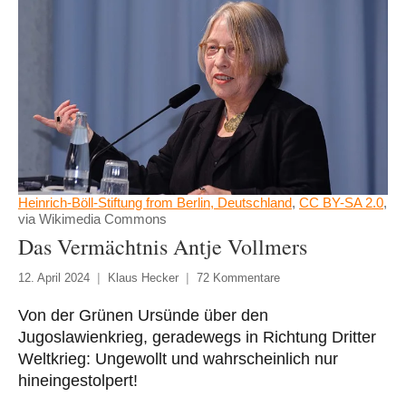
Heinrich-Böll-Stiftung from Berlin, Deutschland
,
CC BY-SA 2.0
,
via Wikimedia Commons
Das Vermächtnis Antje Vollmers
12. April 2024
Klaus Hecker
72 Kommentare
Von der Grünen Ursünde über den
Jugoslawienkrieg, geradewegs in Richtung Dritter
Weltkrieg: Ungewollt und wahrscheinlich nur
hineingestolpert!