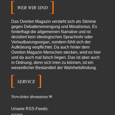
Zehntausende dackeln…
WER WIR SIND
Adel verpflichtet
vor 9 Stunden zu:
»Der freie Wille ist ein Mythos«
70
Vielen Dank, hatte ich nicht auf dem Schirm, weil ich ihn nicht mehr
Das Overton Magazin versteht sich als Stimme
lese. Beweist…
gegen Debatteneinengung und Moralismus. Es
hinterfragt die allgemeinen Narrative und ist
garno
vor 10 Stunden zu:
dezidiert kein ideologisches Sprachrohr oder
Absurde Debatte um Ceuta-„Invasion“ durch Marokko
28
Verlautbarungsorgan, sondern fühlt sich der
vertieft EU-Spaltung
Aufklärung verpflichtet. Da auch hinter dem
Gratuliere, du hast erkannt wer hier der Bösewicht ist. Dann kann es ja
gar nicht…
Overton Magazin Menschen stecken, wird es hier
und da auch mal falsch liegen. Das ist aber auch
Schattenland
vor 11 Stunden zu:
in Ordnung, denn sich irren zu können, ist ein
Unkabarettistische Anstalten
1
wesentlicher Bestandteil der Wahrheitsfindung.
Dem schließe ich mich 100 pro an - das deutsche politische Kabarett ist
tot (Lisa…
SERVICE
YaSa
vor 12 Stunden zu:
Dissonanzen
1
Kleine Korrektur: Anders als Moshe Zuckermann schildet gab es in den
Newsletter abonnieren ✉
1960er und 1970er Jahren…
Wolfgang Wirth
vor 13 Stunden zu:
Unsere RSS-Feeds:
Entkernen, Umfunktionieren und (feindlich) Übernehmen
48
NEWS