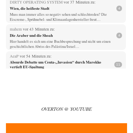
DIRTY OPERATING SYSTEM
vor 37 Minuten zu:
Wien, die heißeste Stadt
4
Muss man immer alles so negativ sehen und schlechtreden? Die
Eiscreme-, Sprühnebel- und Klimaanlagenhersteller freut…
mahem
vor 43 Minuten zu:
Die Araber und die Shoah
4
Hier handelt es sich um eine Buchbesprechung und nicht um einen
geschichtlichen Abriss des Palästina/Israel…
AeaP
vor 54 Minuten zu:
Absurde Debatte um Ceuta-„Invasion“ durch Marokko
11
vertieft EU-Spaltung
Jetzt versuchen "interessierte Kreise" Georg Restle fertigzumachen, der
in der Ceuta-Angelegenheit von einem "US-israelisch-marokkanischen
Bündnis"…
Adel verpflichtet
vor 1 Stunde zu:
CSD-Anschlag: Amri 2.0?
3
Wir werden doch wie immer auch hier nur verarscht und wer glaubt das
OVERTON @ YOUTUBE
ein SWAT-Team…
Adel verpflichtet
vor 2 Stunden zu:
Die Macht der KI-Besitzer
11
This is what we get: Gates Foundation finanziert KI-gesteuerte