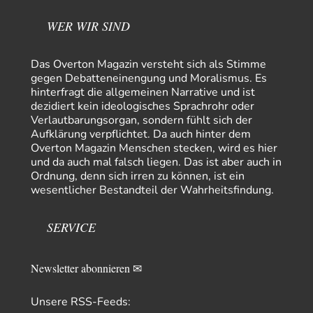
Natürlich ist Russland scheinbar zögerlich, inkonsequent, reagiert immer
nur . Aber es ist vielleicht, wie…
WER WIR SIND
Patient 0
vor 8 Stunden zu:
Helmut Schelsky – Der Mann, der den Marxismus überlebte
34
Das Overton Magazin versteht sich als Stimme
> Eine schwammige Kritik, die nicht an der Theorie nachweist, dass die
gegen Debatteneinengung und Moralismus. Es
fehlerhaft oder unvollständig…
hinterfragt die allgemeinen Narrative und ist
dezidiert kein ideologisches Sprachrohr oder
Conrad
vor 11 Stunden zu:
Verlautbarungsorgan, sondern fühlt sich der
Entkernen, Umfunktionieren und (feindlich) Übernehmen
13
Aufklärung verpflichtet. Da auch hinter dem
Die NATO-Manöver gibt es noch. Mehr, als, zuvor, größere, nur eben jetzt
Overton Magazin Menschen stecken, wird es hier
ein paar tausend…
und da auch mal falsch liegen. Das ist aber auch in
Torsten
vor 21 Stunden zu:
Ordnung, denn sich irren zu können, ist ein
Urteil des Bundesverwaltungsgerichts zur ewigen
wesentlicher Bestandteil der Wahrheitsfindung.
16
Geheimhaltung
Der Deep-State braucht Feinde wie ein Fisch das Wasser. Und nichts
erschafft bessere Feinde als…
SERVICE
Ferdinand Wohlgewiehert
vor 21 Stunden zu:
Wie arm sind wir, Herr Schneider?
21
Newsletter abonnieren ✉
"Art. 20,1 GG: „Die Bundesrepublik Deutschland ist ein demokratischer
und sozialer Bundesstaat.“ Art. 14,2 GG:…
Unsere RSS-Feeds:
Zack15
vor 22 Stunden zu: