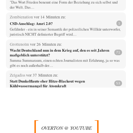
"Das Wort Frieden benennt eine Form der Beziehung zu sich selbst und
der Welt. Das…
Zombienation
vor 14 Minuten zu:
CSD-Anschlag: Amri 2.0?
1
Gefährder - ein in seiner Semantik der polizeilichen Willkür unterworfer,
juristisch NICHT definierter Begriff wird…
Grottenolm
vor 26 Minuten zu:
Wacht Deutschland nun in dem Krieg auf, den es seit Jahren
71
maßgeblich unterstützt?
Summa Summaraum, einen echten Journalisten mit Erfahrung, ja so was
gibt es noch außerhalb der…
Zelgadiss
vor 37 Minuten zu:
Statt Dunkelflaute eher Hitze-Blackout wegen
53
Kühlwassermangel für Atomkraft
technisch gesehen einfach. das ist lustig. bitte erhellen sie uns wie man
energieproblem los über…
Grottenolm
vor 43 Minuten zu:
Die von Selenskij angeordnete 40-Tage-Operation hat den
67
Krieg weiter eskaliert
Natürlich ist Russland scheinbar zögerlich, inkonsequent, reagiert immer
OVERTON @ YOUTUBE
nur . Aber es ist vielleicht, wie…