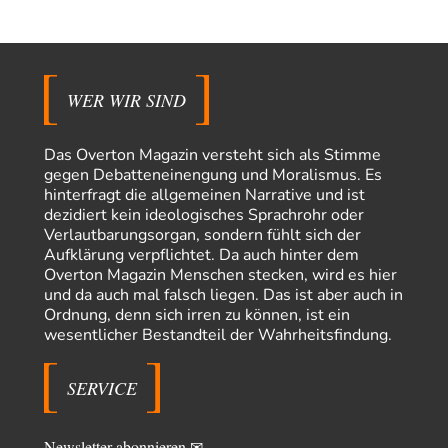
fehlerhaft oder unvollständig…
Conrad
vor 8 Stunden zu:
Entkernen, Umfunktionieren und (feindlich) Übernehmen
26
Die NATO-Manöver gibt es noch. Mehr, als, zuvor, größere, nur eben jetzt
ein paar tausend…
WER WIR SIND
El-G
vor 15 Stunden zu:
Rechts- oder Linksträger?
39
Das Overton Magazin versteht sich als Stimme
Lieber jjkoeln, im Gegensatz zu anderen Texten von RdL, ist dieser
gegen Debatteneinengung und Moralismus. Es
explizit als "Glosse" ausgezeichnet.…
hinterfragt die allgemeinen Narrative und ist
dezidiert kein ideologisches Sprachrohr oder
Torsten
vor 18 Stunden zu:
Verlautbarungsorgan, sondern fühlt sich der
Urteil des Bundesverwaltungsgerichts zur ewigen
31
Geheimhaltung
Aufklärung verpflichtet. Da auch hinter dem
Der Deep-State braucht Feinde wie ein Fisch das Wasser. Und nichts
Overton Magazin Menschen stecken, wird es hier
erschafft bessere Feinde als…
und da auch mal falsch liegen. Das ist aber auch in
Ordnung, denn sich irren zu können, ist ein
Ferdinand Wohlgewiehert
vor 19 Stunden zu:
wesentlicher Bestandteil der Wahrheitsfindung.
Wie arm sind wir, Herr Schneider?
21
"Art. 20,1 GG: „Die Bundesrepublik Deutschland ist ein demokratischer
und sozialer Bundesstaat.“ Art. 14,2 GG:…
SERVICE
Zack15
vor 19 Stunden zu:
Die Westbank in New York
5
Newsletter abonnieren ✉