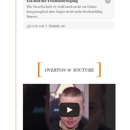
Ein Bild der Friedensbewegung
9
Die Gesellschaft ist wohl noch nicht zur Gänze
kriegstauglich aber längst nicht mehr friedensfähig.
Innerer…
jjkoeln
vor 1 Stunde zu:
Rechts- oder Linksträger?
38
Und? Ein Nischenthema, von dem niemand etwas
erfährt, wenn es nicht breitgetreten wird. Man kann…
Vende
vor 3 Stunden zu:
Russische Blockade des Schwarzen Meeres
33
Hat Roskomnadzor neuerdings die Karten mit den
OVERTON @ YOUTUBE
russischen Raffinerien im russischen Intranet gesperrt?
Torsten
vor 3 Stunden zu:
Urteil des Bundesverwaltungsgerichts zur
35
ewigen Geheimhaltung
Der Deep-State braucht Feinde wie ein Fisch das
Wasser. Und nichts erschafft bessere Feinde als…
Ferdinand Wohlgewiehert
vor 4 Stunden zu:
Wie arm sind wir, Herr Schneider?
21
"Art. 20,1 GG: „Die Bundesrepublik Deutschland ist ein
demokratischer und sozialer Bundesstaat.“ Art. 14,2