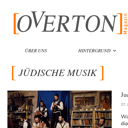
Zum
Inhalt
springen
ÜBER UNS
HINTERGRUND
JÜDISCHE MUSIK
Ju
27. 
Was
dia