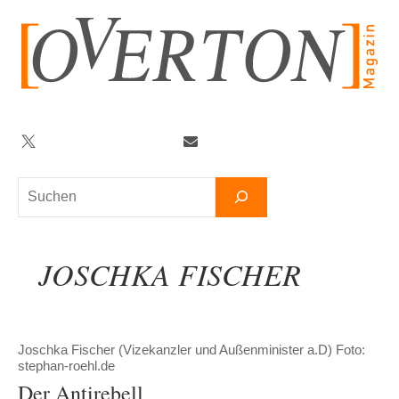
Zum
Inhalt
springen
Twitter
Facebook
YouTube
Telegram
Newsletter
Suchen
JOSCHKA FISCHER
Joschka Fischer (Vizekanzler und Außenminister a.D) Foto:
stephan-roehl.de
Der Antirebell