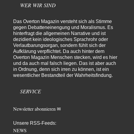
Neben Gandhi muss…
WER WIR SIND
Theo Noestonto
vor 10 Stunden zu:
Russische Blockade des Schwarzen Meeres
36
Das Overton Magazin versteht sich als Stimme
"Ohne tragfähige Argumentation wirds wohl eher nix mit dem
gegen Debatteneinengung und Moralismus. Es
„mainstraem näherbringen“…" Natürlich nicht! Da haben…
hinterfragt die allgemeinen Narrative und ist
dezidiert kein ideologisches Sprachrohr oder
Grottenolm
vor 11 Stunden zu:
Verlautbarungsorgan, sondern fühlt sich der
Die von Selenskij angeordnete 40-Tage-Operation hat den
67
Aufklärung verpflichtet. Da auch hinter dem
Krieg weiter eskaliert
Natürlich ist Russland scheinbar zögerlich, inkonsequent, reagiert immer
Overton Magazin Menschen stecken, wird es hier
nur . Aber es ist vielleicht, wie…
und da auch mal falsch liegen. Das ist aber auch
in Ordnung, denn sich irren zu können, ist ein
Patient 0
vor 17 Stunden zu:
wesentlicher Bestandteil der Wahrheitsfindung.
Helmut Schelsky – Der Mann, der den Marxismus überlebte
34
> Eine schwammige Kritik, die nicht an der Theorie nachweist, dass die
fehlerhaft oder unvollständig…
SERVICE
Conrad
vor 19 Stunden zu:
Entkernen, Umfunktionieren und (feindlich) Übernehmen
3
Newsletter abonnieren ✉
Die NATO-Manöver gibt es noch. Mehr, als, zuvor, größere, nur eben jetzt
ein paar tausend…
Unsere RSS-Feeds:
Torsten
vor 1 Tag zu:
NEWS
Urteil des Bundesverwaltungsgerichts zur ewigen