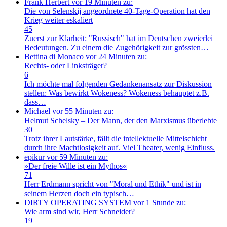
Frank Herbert
vor 19 Minuten zu:
Die von Selenskij angeordnete 40-Tage-Operation hat den
Krieg weiter eskaliert
45
Zuerst zur Klarheit: "Russisch" hat im Deutschen zweierlei
Bedeutungen. Zu einem die Zugehörigkeit zur grössten…
Bettina di Monaco
vor 24 Minuten zu:
Rechts- oder Linksträger?
6
Ich möchte mal folgenden Gedankenansatz zur Diskussion
stellen: Was bewirkt Wokeness? Wokeness behauptet z.B.
dass…
Michael
vor 55 Minuten zu:
Helmut Schelsky – Der Mann, der den Marxismus überlebte
30
Trotz ihrer Lautstärke, fällt die intellektuelle Mittelschicht
durch ihre Machtlosigkeit auf. Viel Theater, wenig Einfluss.
epikur
vor 59 Minuten zu:
»Der freie Wille ist ein Mythos«
71
Herr Erdmann spricht von "Moral und Ethik" und ist in
seinem Herzen doch ein typisch…
DIRTY OPERATING SYSTEM
vor 1 Stunde zu:
Wie arm sind wir, Herr Schneider?
19