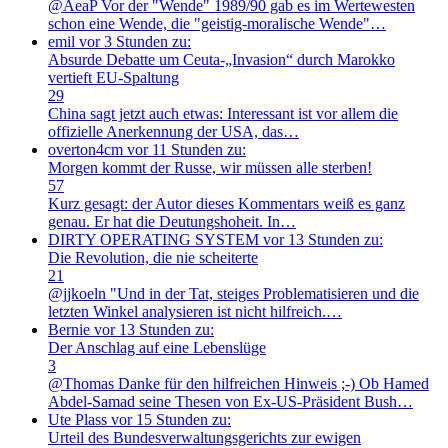
@AeaP Vor der "Wende" 1989/90 gab es im Wertewesten
schon eine Wende, die "geistig-moralische Wende"…
emil
vor 3 Stunden zu:
Absurde Debatte um Ceuta-„Invasion“ durch Marokko
vertieft EU-Spaltung
29
China sagt jetzt auch etwas: Interessant ist vor allem die
offizielle Anerkennung der USA, das…
overton4cm
vor 11 Stunden zu:
Morgen kommt der Russe, wir müssen alle sterben!
57
Kurz gesagt: der Autor dieses Kommentars weiß es ganz
genau. Er hat die Deutungshoheit. In…
DIRTY OPERATING SYSTEM
vor 13 Stunden zu:
Die Revolution, die nie scheiterte
21
@jjkoeln "Und in der Tat, steiges Problematisieren und die
letzten Winkel analysieren ist nicht hilfreich.…
Bernie
vor 13 Stunden zu:
Der Anschlag auf eine Lebenslüge
3
@Thomas Danke für den hilfreichen Hinweis ;-) Ob Hamed
Abdel-Samad seine Thesen von Ex-US-Präsident Bush…
Ute Plass
vor 15 Stunden zu:
Urteil des Bundesverwaltungsgerichts zur ewigen