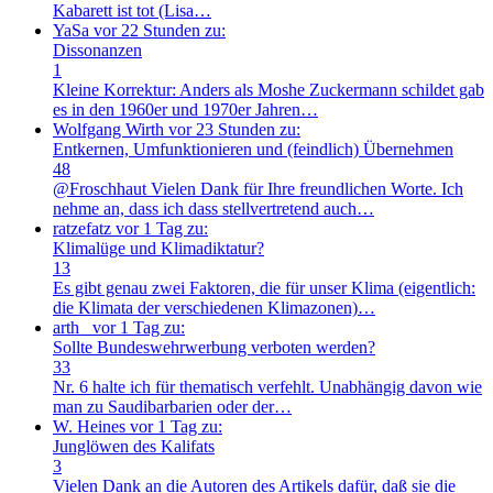
Kabarett ist tot (Lisa…
YaSa
vor 22 Stunden zu:
Dissonanzen
1
Kleine Korrektur: Anders als Moshe Zuckermann schildet gab
es in den 1960er und 1970er Jahren…
Wolfgang Wirth
vor 23 Stunden zu:
Entkernen, Umfunktionieren und (feindlich) Übernehmen
48
@Froschhaut Vielen Dank für Ihre freundlichen Worte. Ich
nehme an, dass ich dass stellvertretend auch…
ratzefatz
vor 1 Tag zu:
Klimalüge und Klimadiktatur?
13
Es gibt genau zwei Faktoren, die für unser Klima (eigentlich:
die Klimata der verschiedenen Klimazonen)…
arth_
vor 1 Tag zu:
Sollte Bundeswehrwerbung verboten werden?
33
Nr. 6 halte ich für thematisch verfehlt. Unabhängig davon wie
man zu Saudibarbarien oder der…
W. Heines
vor 1 Tag zu:
Junglöwen des Kalifats
3
Vielen Dank an die Autoren des Artikels dafür, daß sie die