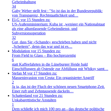
Geheimhaltung
34
Gaby Weber stellt fest : "So ist das in der Bundesrepublik:
von Transparenz, Rechtstaatlichkeit und…
El-G
vor 15 Stunden zu:
US-Außenministerium: Kuba ist „weniger ein Nationalstaat
als eine allumfassende Geheimdienst- und
Subversionsoperation
32
Gut, dass Sie »Schande« geschrieben haben und nicht
„Scheitern“, denn das war und ist es…
Modulation
vor 15 Stunden zu:
From Field to Glass – Bio hochprozentig
6
statt Kaffeefahrten in die Lüneburger Heide bald
Einschiffungen ab Ostende zur Abfüllung mit Whiksy samt…
Stefan M
vor 17 Stunden zu:
Masseninvasion von Ceuta: Ein organisierter Angriff
2
Ja ja, das ist der Fluch der schönen neuen Smartphone-Zeit.
Einer ruft und Zehntausende dackeln…
Schattenland
vor 21 Stunden zu:
Unkabarettistische Anstalten
1
Dem schließe ich mich 100 pro an - das deutsche politische