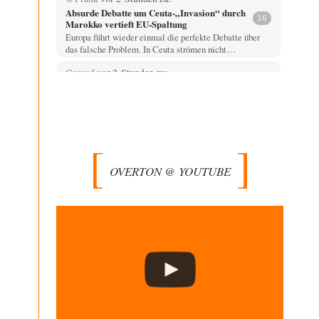
Absurde Debatte um Ceuta-„Invasion“ durch
16
Marokko vertieft EU-Spaltung
Europa führt wieder einmal die perfekte Debatte über
das falsche Problem. In Ceuta strömen nicht…
Conrad
vor 2 Stunden zu:
Entkernen, Umfunktionieren und (feindlich)
49
Übernehmen
Die NATO-Manöver gibt es noch. Mehr, als, zuvor,
größere, nur eben jetzt ein paar tausend…
Whoopy
vor 3 Stunden zu:
Russische Blockade des Schwarzen Meeres
34
OVERTON @ YOUTUBE
Fragen, die sich stellen: Wem nützt das Ganze und wer
hat ein Interesse an einer…
El-G
vor 9 Stunden zu:
Rechts- oder Linksträger?
39
Lieber jjkoeln, im Gegensatz zu anderen Texten von
RdL, ist dieser explizit als "Glosse" ausgezeichnet.…
Mikrowelle
vor 10 Stunden zu:
Wacht Deutschland nun in dem Krieg auf,
60
den es seit Jahren maßgeblich unterstützt?
Bei meinen Ermittlungen bin ich auf dieses alte, streng