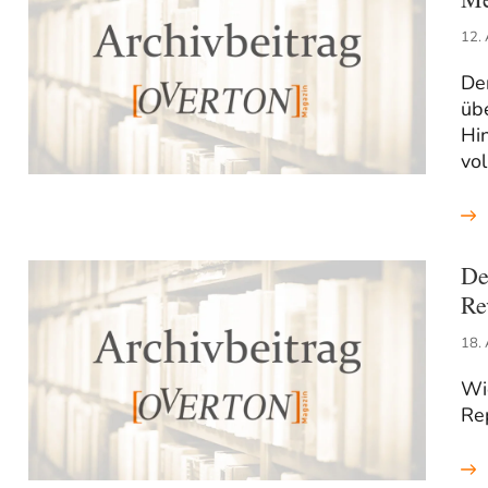
12. 
De
übe
Hin
vo
De
Re
18.
Wi
Rep