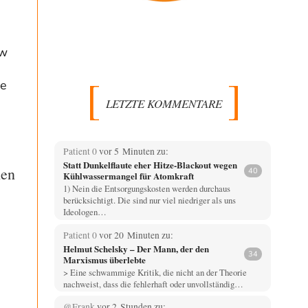
ow
ne
LETZTE KOMMENTARE
Patient 0
vor 5 Minuten zu:
Statt Dunkelflaute eher Hitze-Blackout wegen
hen
40
Kühlwassermangel für Atomkraft
1) Nein die Entsorgungskosten werden durchaus
berücksichtigt. Die sind nur viel niedriger als uns
Ideologen…
Patient 0
vor 20 Minuten zu:
Helmut Schelsky – Der Mann, der den
34
Marxismus überlebte
> Eine schwammige Kritik, die nicht an der Theorie
nachweist, dass die fehlerhaft oder unvollständig…
@Frank
vor 2 Stunden zu: