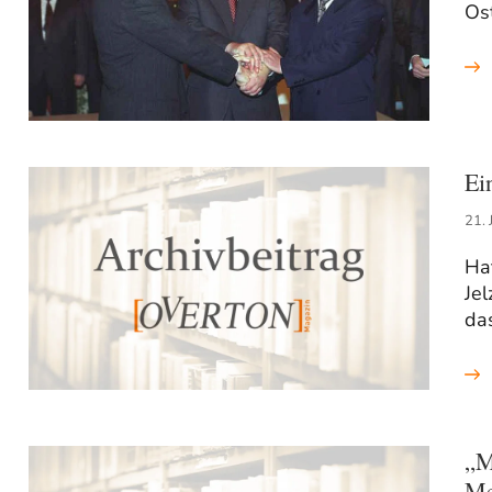
Os
Ei
21. 
Hat
Jel
das
„M
Me