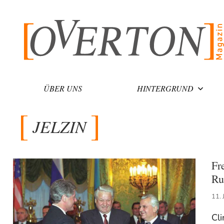
Zum
Inhalt
springen
ÜBER UNS
HINTERGRUND
JELZIN
Fr
Ru
11. 
Cl