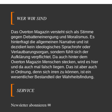
Frank Herbert
vor 7 Stunden zu:
Ein Bild der Friedensbewegung
15
Ich bin glücklich Deine Worte zu lesen! Ja,JA und noch einmal JAAA!
Neben Gandhi muss…
WER WIR SIND
Theo Noestonto
vor 7 Stunden zu:
Russische Blockade des Schwarzen Meeres
36
Das Overton Magazin versteht sich als Stimme
"Ohne tragfähige Argumentation wirds wohl eher nix mit dem
gegen Debatteneinengung und Moralismus. Es
„mainstraem näherbringen“…" Natürlich nicht! Da haben…
hinterfragt die allgemeinen Narrative und ist
dezidiert kein ideologisches Sprachrohr oder
Grottenolm
vor 8 Stunden zu:
Verlautbarungsorgan, sondern fühlt sich der
Die von Selenskij angeordnete 40-Tage-Operation hat den
67
Aufklärung verpflichtet. Da auch hinter dem
Krieg weiter eskaliert
Natürlich ist Russland scheinbar zögerlich, inkonsequent, reagiert immer
Overton Magazin Menschen stecken, wird es hier
nur . Aber es ist vielleicht, wie…
und da auch mal falsch liegen. Das ist aber auch
in Ordnung, denn sich irren zu können, ist ein
Patient 0
vor 13 Stunden zu:
wesentlicher Bestandteil der Wahrheitsfindung.
Helmut Schelsky – Der Mann, der den Marxismus überlebte
34
> Eine schwammige Kritik, die nicht an der Theorie nachweist, dass die
fehlerhaft oder unvollständig…
SERVICE
Conrad
vor 16 Stunden zu:
Entkernen, Umfunktionieren und (feindlich) Übernehmen
6
Newsletter abonnieren ✉
Die NATO-Manöver gibt es noch. Mehr, als, zuvor, größere, nur eben jetzt
ein paar tausend…