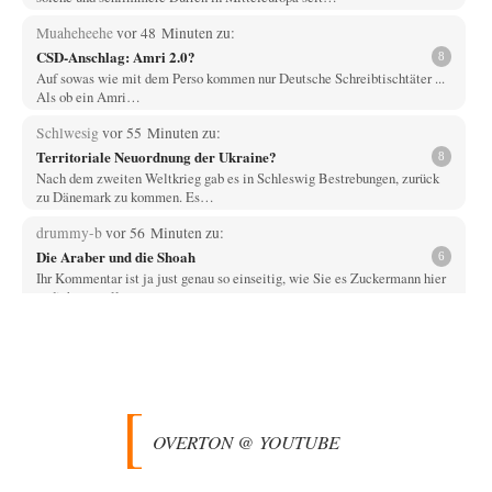
Muaheheehe
vor 48 Minuten zu:
CSD-Anschlag: Amri 2.0?
8
Auf sowas wie mit dem Perso kommen nur Deutsche Schreibtischtäter ...
Als ob ein Amri…
Schlwesig
vor 55 Minuten zu:
Territoriale Neuordnung der Ukraine?
8
Nach dem zweiten Weltkrieg gab es in Schleswig Bestrebungen, zurück
zu Dänemark zu kommen. Es…
drummy-b
vor 56 Minuten zu:
Die Araber und die Shoah
6
Ihr Kommentar ist ja just genau so einseitig, wie Sie es Zuckermann hier
andichten wollen:…
Here read this
vor 1 Stunde zu:
Wacht Deutschland nun in dem Krieg auf, den es seit Jahren
73
maßgeblich unterstützt?
Monarch Programm: Angeblich geht es auf die alten Ägypter zurück. Die
Priester haben den Pharao…
OVERTON @ YOUTUBE
Theo Noestonto
vor 2 Stunden zu:
Die Macht der KI-Besitzer
13