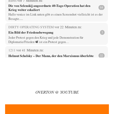
Rubis
vor 7 Minuten zu:
Die von Selenskij angeordnete 40-Tage-Operation hat den
64
Krieg weiter eskaliert
Hallo venice im Link unten gibt es einen Screenshot vielleicht ist es der
Besagte.....
DIRTY OPERATING SYSTEM
vor 22 Minuten zu:
Ein Bild der Friedensbewegung
3
Jeder Protest gegen den Krieg und jede Demonstration für
Diplomatie/Frieden 🕊️ ist ein Protest gegen…
1211
vor 41 Minuten zu:
Helmut Schelsky – Der Mann, der den Marxismus überlebte
32
Über politische Strategien kann ich nichts sagen. Man müsste tatsächlich
organisierte gesellschaftliche Kräfte am Werk…
Phineas
vor 57 Minuten zu:
Rechts- oder Linksträger?
31
Zur Erinnerung. Vor kurzem wurde in Frankreich dekretiert, dass JEDER
von den Flics gemachte Schusswaffeneinsatz…
OVERTON @ YOUTUBE
Russischer Hacker
vor 1 Stunde zu:
Russische Blockade des Schwarzen Meeres
31
Russland ist viel zu groß. 11 Zeitzonen. Nur ein geringer Anteil an
russischen Kapazitäten liegt…