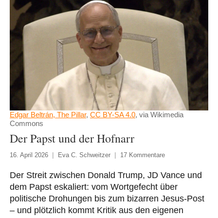
⁠Edgar Beltrán, The Pillar
,
CC BY-SA 4.0
, via Wikimedia
Commons
Der Papst und der Hofnarr
16. April 2026
Eva C. Schweitzer
17 Kommentare
Der Streit zwischen Donald Trump, JD Vance und
dem Papst eskaliert: vom Wortgefecht über
politische Drohungen bis zum bizarren Jesus-Post
– und plötzlich kommt Kritik aus den eigenen