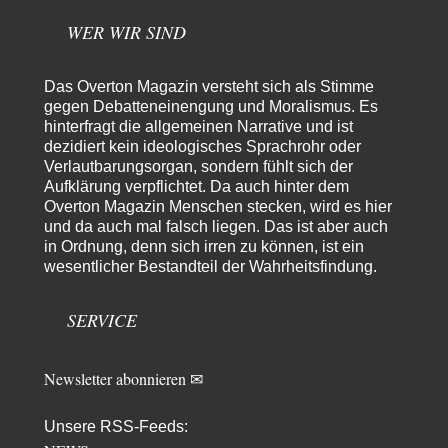
Man darf…
WER WIR SIND
Erzengelin
vor 6 Stunden zu:
Leihmutterschaft als Zweig des Transhumanismus
35
es ist zum verzweifeln. so widerlich. ekelhaft, grausam. wahrscheinlich
Das Overton Magazin versteht sich als Stimme
hat das alles keinen zweck mehr,…
gegen Debatteneinengung und Moralismus. Es
hinterfragt die allgemeinen Narrative und ist
emil
vor 8 Stunden zu:
dezidiert kein ideologisches Sprachrohr oder
From Field to Glass – Bio hochprozentig
7
Verlautbarungsorgan, sondern fühlt sich der
Zum Nordsee-Whisky geht auch prima ein Matjesbrötchen, ich hab's für
Aufklärung verpflichtet. Da auch hinter dem
euch getestet. Beim Etikett ist…
Overton Magazin Menschen stecken, wird es hier
emil
vor 10 Stunden zu:
und da auch mal falsch liegen. Das ist aber auch
Absurde Debatte um Ceuta-„Invasion“ durch Marokko
in Ordnung, denn sich irren zu können, ist ein
29
vertieft EU-Spaltung
wesentlicher Bestandteil der Wahrheitsfindung.
China sagt jetzt auch etwas: Interessant ist vor allem die offizielle
Anerkennung der USA, das…
SERVICE
overton4cm
vor 18 Stunden zu:
Morgen kommt der Russe, wir müssen alle sterben!
24
Kurz gesagt: der Autor dieses Kommentars weiß es ganz genau. Er hat die
Newsletter abonnieren ✉
Deutungshoheit. In…
Bernie
vor 20 Stunden zu:
Unsere RSS-Feeds:
Der Anschlag auf eine Lebenslüge
1