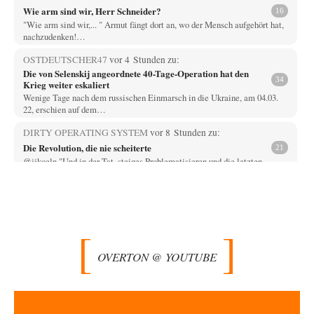
Wie arm sind wir, Herr Schneider?
16
"Wie arm sind wir,... " Armut fängt dort an, wo der Mensch aufgehört hat,
nachzudenken!…
OSTDEUTSCHER47
vor 4 Stunden zu:
Die von Selenskij angeordnete 40-Tage-Operation hat den
34
Krieg weiter eskaliert
Wenige Tage nach dem russischen Einmarsch in die Ukraine, am 04.03.
22, erschien auf dem…
DIRTY OPERATING SYSTEM
vor 8 Stunden zu:
Die Revolution, die nie scheiterte
21
@jjkoeln "Und in der Tat, steiges Problematisieren und die letzten
Winkel analysieren ist nicht hilfreich.…
Bernie
vor 8 Stunden zu:
Der Anschlag auf eine Lebenslüge
3
@Thomas Danke für den hilfreichen Hinweis ;-) Ob Hamed Abdel-Samad
seine Thesen von Ex-US-Präsident Bush…
OVERTON @ YOUTUBE
Klau-Die
vor 8 Stunden zu:
Helmut Schelsky – Der Mann, der den Marxismus überlebte
27
Er fragte, wem Fabriken gehören. Die Gegenwart zwingt zu einer anderen
Frage: Wer besitzt die…