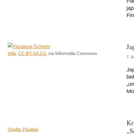
Pan
jap
Fi
Ja
Wiiii
,
CC BY-SA 3.0
, via Wikimedia Commons
7. A
Jap
be
„u
Mo
Kr
„S
Quelle: Pixabay