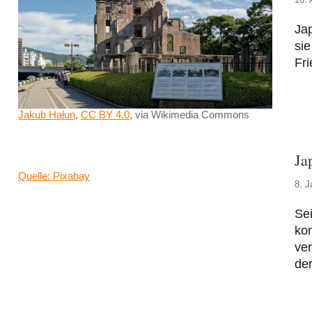
Ja
sie
Fri
Jakub Hałun
,
CC BY 4.0
, via Wikimedia Commons
Ja
Quelle: Pixabay
8. J
Sei
ko
ver
der