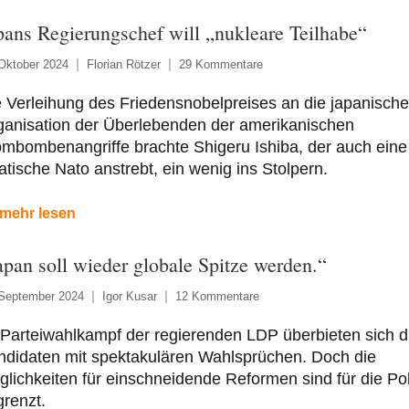
pans Regierungschef will „nukleare Teilhabe“
Oktober 2024
Florian Rötzer
29 Kommentare
 Verleihung des Friedensnobelpreises an die japanische
ganisation der Überlebenden der amerikanischen
mbombenangriffe brachte Shigeru Ishiba, der auch eine
atische Nato anstrebt, ein wenig ins Stolpern.
mehr lesen
apan soll wieder globale Spitze werden.“
 September 2024
Igor Kusar
12 Kommentare
Parteiwahlkampf der regierenden LDP überbieten sich d
ndidaten mit spektakulären Wahlsprüchen. Doch die
lichkeiten für einschneidende Reformen sind für die Poli
renzt.