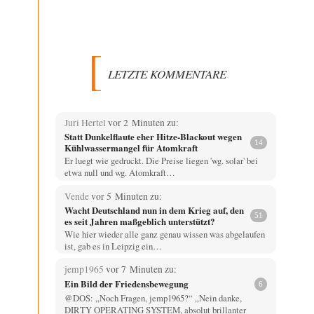
LETZTE KOMMENTARE
Juri Hertel
vor 2 Minuten zu:
Statt Dunkelflaute eher Hitze-Blackout wegen
14
Kühlwassermangel für Atomkraft
Er luegt wie gedruckt. Die Preise liegen 'wg. solar' bei
etwa null und wg. Atomkraft…
Vende
vor 5 Minuten zu:
Wacht Deutschland nun in dem Krieg auf, den
51
es seit Jahren maßgeblich unterstützt?
Wie hier wieder alle ganz genau wissen was abgelaufen
ist, gab es in Leipzig ein…
jemp1965
vor 7 Minuten zu:
Ein Bild der Friedensbewegung
6
@DOS: „Noch Fragen, jemp1965?“ „Nein danke,
DIRTY OPERATING SYSTEM, absolut brillanter