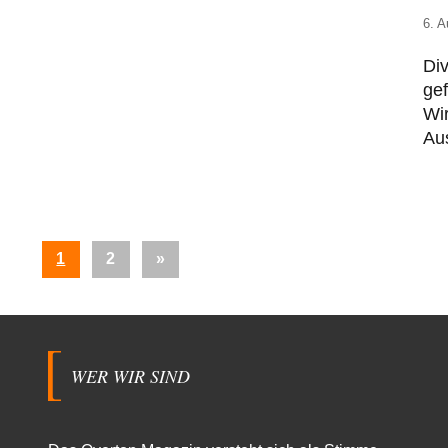
6. A
Di
gef
Wir
Aus
Seitennummerierung
Nächste
1
2
»
der
Beiträge
Beiträge
WER WIR SIND