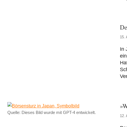
De
15. 
In 
ein
Hat
Sch
Ver
»W
Quelle: Dieses Bild wurde mit GPT-4 entwickelt.
12. 