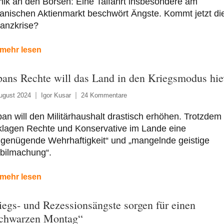
ik an den Börsen: Eine Talfahrt insbesondere am
anischen Aktienmarkt beschwört Ängste. Kommt jetzt di
nanzkrise?
mehr lesen
pans Rechte will das Land in den Kriegsmodus hi
ugust 2024
Igor Kusar
24 Kommentare
an will den Militärhaushalt drastisch erhöhen. Trotzdem
klagen Rechte und Konservative im Lande eine
ngenügende Wehrhaftigkeit“ und „mangelnde geistige
bilmachung“.
mehr lesen
iegs- und Rezessionsängste sorgen für einen
chwarzen Montag“