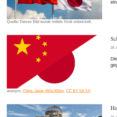
ein
Quelle: Dieses Bild wurde mittels Grok entwickelt.
Sc
29. 
Die
ge
anonym,
China Japan 450x300px
,
CC BY-SA 3.0
He
16. 