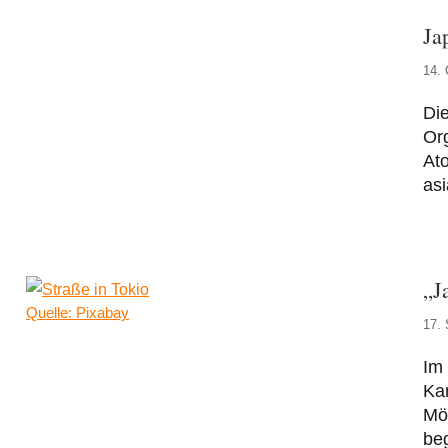
Ja
14. 
Die
Or
Ato
asi
„J
Quelle: Pixabay
17.
Im 
Ka
Mög
beg