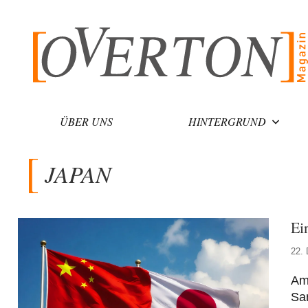
Zum
Inhalt
springen
ÜBER UNS
HINTERGRUND
JAPAN
Ei
22.
Am 
San