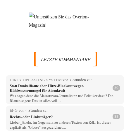
LETZTE KOMMENTARE
DIRTY OPERATING SYSTEM
vor 3 Stunden zu:
Statt Dunkelflaute eher Hitze-Blackout wegen
30
Kühlwassermangel für Atomkraft
Was sagen denn die Mainstream-Journalisten und Politiker dazu? Die
Blauen sagen: Das ist alles voll…
El-G
vor 4 Stunden zu:
Rechts- oder Linksträger?
39
Lieber jjkoeln, im Gegensatz zu anderen Texten von RdL, ist dieser
explizit als "Glosse" ausgezeichnet.…