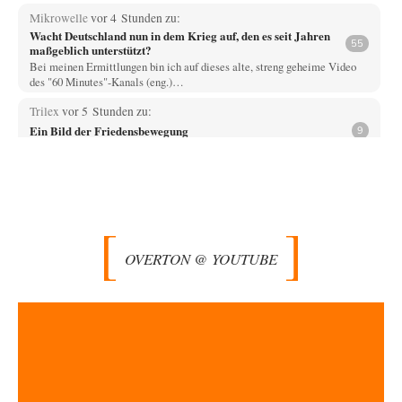
Mikrowelle
vor 4 Stunden zu:
Wacht Deutschland nun in dem Krieg auf, den es seit Jahren
55
maßgeblich unterstützt?
Bei meinen Ermittlungen bin ich auf dieses alte, streng geheime Video
des "60 Minutes"-Kanals (eng.)…
Trilex
vor 5 Stunden zu:
Ein Bild der Friedensbewegung
9
Die Gesellschaft ist wohl noch nicht zur Gänze kriegstauglich aber längst
nicht mehr friedensfähig. Innerer…
Vende
vor 7 Stunden zu:
Russische Blockade des Schwarzen Meeres
33
Hat Roskomnadzor neuerdings die Karten mit den russischen Raffinerien
im russischen Intranet gesperrt?
OVERTON @ YOUTUBE
Torsten
vor 8 Stunden zu:
Urteil des Bundesverwaltungsgerichts zur ewigen
35
Geheimhaltung
Der Deep-State braucht Feinde wie ein Fisch das Wasser. Und nichts
erschafft bessere Feinde als…
Ferdinand Wohlgewiehert
vor 8 Stunden zu:
Wie arm sind wir, Herr Schneider?
21