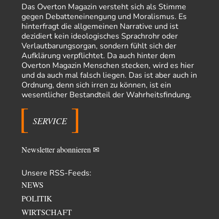
Das Overton Magazin versteht sich als Stimme
»Der freie Wille ist ein Mythos«
33
gegen Debatteneinengung und Moralismus. Es
Rrrrrrichtig: Kritik am Chef und Du wirst exkludiert. Ein typischer
hinterfragt die allgemeinen Narrative und ist
Schulterklopferblog. Wer wie Herr Erdmann…
dezidiert kein ideologisches Sprachrohr oder
Platons Sokrates
vor 15 Stunden zu:
Verlautbarungsorgan, sondern fühlt sich der
Die Revolution, die nie scheiterte
22
Aufklärung verpflichtet. Da auch hinter dem
Es gibt 3 Arten von Freiheit: die geistige ,die seelische und die physische.
Overton Magazin Menschen stecken, wird es hier
Man darf…
und da auch mal falsch liegen. Das ist aber auch in
Ordnung, denn sich irren zu können, ist ein
Erzengelin
vor 16 Stunden zu:
wesentlicher Bestandteil der Wahrheitsfindung.
Leihmutterschaft als Zweig des Transhumanismus
35
es ist zum verzweifeln. so widerlich. ekelhaft, grausam. wahrscheinlich
hat das alles keinen zweck mehr,…
SERVICE
emil
vor 18 Stunden zu:
From Field to Glass – Bio hochprozentig
7
Newsletter abonnieren ✉
Zum Nordsee-Whisky geht auch prima ein Matjesbrötchen, ich hab's für
euch getestet. Beim Etikett ist…
Unsere RSS-Feeds:
emil
vor 21 Stunden zu:
NEWS
Absurde Debatte um Ceuta-„Invasion“ durch Marokko
20
vertieft EU-Spaltung
POLITIK
China sagt jetzt auch etwas: Interessant ist vor allem die offizielle
WIRTSCHAFT
Anerkennung der USA, das…