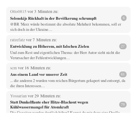
Otto0815
vor 3 Minuten zu:
Selenskijs Rückhalt in der Bevölkerung schrumpft
6
@BR 'Merz würde bestimmt die absolute Mehrheit bekommen, soll er
sich doch in der Ukraine…
ratzefatz
vor 7 Minuten zu:
Entwicklung zu Höherem, mit falschen Zielen
27
Und zum Rest und eigentlichen Thema: der Herr Autor sieht nicht die
Verursacher der Fehlentwicklungen…
scm
vor 16 Minuten zu:
Aus einem Land vor unserer Zeit
61
... die anderen 2 wurden vom reichen Bürgertum gekapert und entsorgt, da
die ihren Interessen…
Yossarian
vor 29 Minuten zu:
Statt Dunkelflaute eher Hitze-Blackout wegen
79
Kühlwassermangel für Atomkraft
Die Gezeiten werden deutlich höher? Kannst du mir dazu eine Quelle
nennen, die das erläutert?…
KR
vor 1 Stunde zu:
Wien, die heißeste Stadt
43