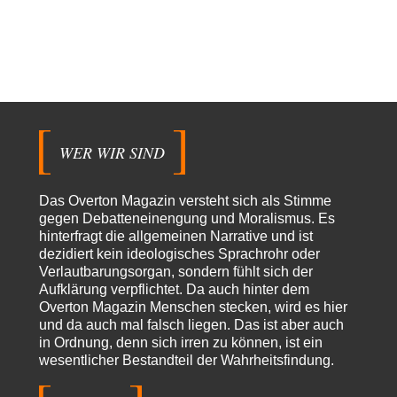
Der Bremische Kirchentag liebt die Bombe nicht!
21
einige ostdeutsche Gemeinden, wie die hallesche Wörmlitzer
Kirchengemeinde, haben diese Tradition bis in die 2010er…
Peter Zobel
vor 13 Stunden zu:
Absurde Debatte um Ceuta-„Invasion“ durch Marokko vertieft
5
EU-Spaltung
Man braucht in Deutschland nur etwas halbwegs vernünftiges zuvsagen
und man landet suf der Zionisten-Abschussliste.
WER WIR SIND
Thomas
vor 14 Stunden zu:
Die Westbank in New York
7
Danke, diese Verdrehung war mir auch gleich sauer aufgestoßen...... - die
Das Overton Magazin versteht sich als Stimme
"Taliban" hatten den Mohnanbau…
gegen Debatteneinengung und Moralismus. Es
hinterfragt die allgemeinen Narrative und ist
Nordlicht
vor 16 Stunden zu:
dezidiert kein ideologisches Sprachrohr oder
Wacht Deutschland nun in dem Krieg auf, den es seit Jahren
75
Verlautbarungsorgan, sondern fühlt sich der
maßgeblich unterstützt?
Aufklärung verpflichtet. Da auch hinter dem
Fragen Sie doch mal Ronzheimer oder Kiesewetter, da besteht dann keine
Unklarheit mehr!!! Aber in…
Overton Magazin Menschen stecken, wird es hier
und da auch mal falsch liegen. Das ist aber auch
Theo Noestonto
vor 1 Tag zu:
in Ordnung, denn sich irren zu können, ist ein
Die Macht der KI-Besitzer
17
wesentlicher Bestandteil der Wahrheitsfindung.
@DIRTY OPERATING SYSTEM Ihre Argumentation teile ich, soweit
wir uns auf den aktuellen Moment beziehen.…