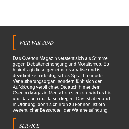
Der offensichtlichste Elefant im Raum, den keiner erwähnt: Alle
Eingänge zum Tiergarten waren gesperrt, Nur…
Besdomny
vor 15 Stunden zu:
Der Bremische Kirchentag liebt die Bombe nicht!
21
einige ostdeutsche Gemeinden, wie die hallesche Wörmlitzer
Kirchengemeinde, haben diese Tradition bis in die 2010er…
WER WIR SIND
Peter Zobel
vor 15 Stunden zu:
Absurde Debatte um Ceuta-„Invasion“ durch Marokko vertieft
5
EU-Spaltung
Das Overton Magazin versteht sich als Stimme
Man braucht in Deutschland nur etwas halbwegs vernünftiges zuvsagen
gegen Debatteneinengung und Moralismus. Es
und man landet suf der Zionisten-Abschussliste.
hinterfragt die allgemeinen Narrative und ist
dezidiert kein ideologisches Sprachrohr oder
Thomas
vor 16 Stunden zu:
Verlautbarungsorgan, sondern fühlt sich der
Die Westbank in New York
7
Aufklärung verpflichtet. Da auch hinter dem
Danke, diese Verdrehung war mir auch gleich sauer aufgestoßen...... - die
"Taliban" hatten den Mohnanbau…
Overton Magazin Menschen stecken, wird es hier
und da auch mal falsch liegen. Das ist aber auch
Nordlicht
vor 19 Stunden zu:
in Ordnung, denn sich irren zu können, ist ein
Wacht Deutschland nun in dem Krieg auf, den es seit Jahren
wesentlicher Bestandteil der Wahrheitsfindung.
58
maßgeblich unterstützt?
Fragen Sie doch mal Ronzheimer oder Kiesewetter, da besteht dann keine
Unklarheit mehr!!! Aber in…
SERVICE