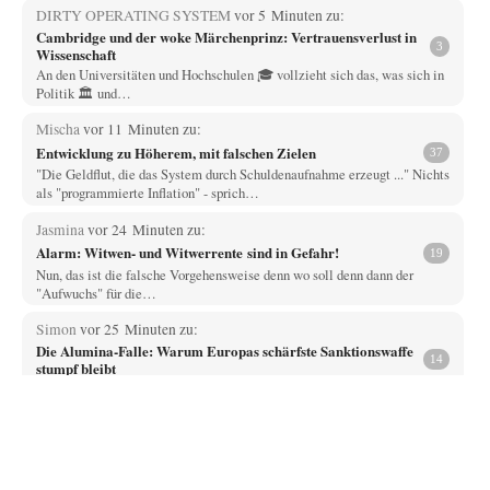
DIRTY OPERATING SYSTEM
vor 5 Minuten zu:
Cambridge und der woke Märchenprinz: Vertrauensverlust in
3
Wissenschaft
An den Universitäten und Hochschulen 🎓 vollzieht sich das, was sich in
Politik 🏛️ und…
Mischa
vor 11 Minuten zu:
Entwicklung zu Höherem, mit falschen Zielen
37
"Die Geldflut, die das System durch Schuldenaufnahme erzeugt ..." Nichts
als "programmierte Inflation" - sprich…
Jasmina
vor 24 Minuten zu:
Alarm: Witwen- und Witwerrente sind in Gefahr!
19
Nun, das ist die falsche Vorgehensweise denn wo soll denn dann der
"Aufwuchs" für die…
Simon
vor 25 Minuten zu:
Die Alumina-Falle: Warum Europas schärfste Sanktionswaffe
14
stumpf bleibt
" Da die ukrainische Armee zahlreiche Airbus-Maschinen einsetzt, ist
Rusal Teil einer Lieferkette, die beide…
ratzefatz
vor 1 Stunde zu:
Aus einem Land vor unserer Zeit
65
ch fühle mich als Opfer einer Illusion, die in meiner Jugend in den 70er-