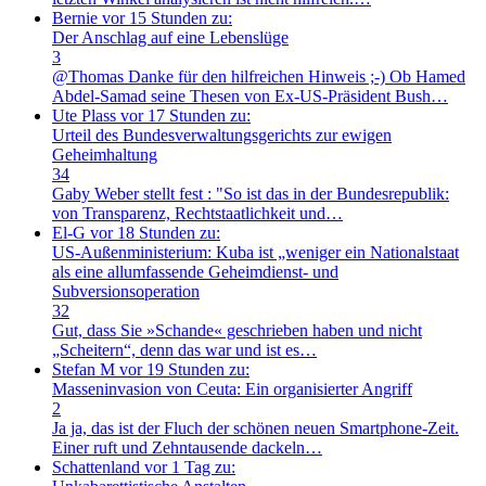
Bernie
vor 15 Stunden zu:
Der Anschlag auf eine Lebenslüge
3
@Thomas Danke für den hilfreichen Hinweis ;-) Ob Hamed
Abdel-Samad seine Thesen von Ex-US-Präsident Bush…
Ute Plass
vor 17 Stunden zu:
Urteil des Bundesverwaltungsgerichts zur ewigen
Geheimhaltung
34
Gaby Weber stellt fest : "So ist das in der Bundesrepublik:
von Transparenz, Rechtstaatlichkeit und…
El-G
vor 18 Stunden zu:
US-Außenministerium: Kuba ist „weniger ein Nationalstaat
als eine allumfassende Geheimdienst- und
Subversionsoperation
32
Gut, dass Sie »Schande« geschrieben haben und nicht
„Scheitern“, denn das war und ist es…
Stefan M
vor 19 Stunden zu:
Masseninvasion von Ceuta: Ein organisierter Angriff
2
Ja ja, das ist der Fluch der schönen neuen Smartphone-Zeit.
Einer ruft und Zehntausende dackeln…
Schattenland
vor 1 Tag zu: