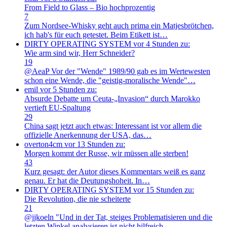
From Field to Glass – Bio hochprozentig
7
Zum Nordsee-Whisky geht auch prima ein Matjesbrötchen,
ich hab's für euch getestet. Beim Etikett ist…
DIRTY OPERATING SYSTEM
vor 4 Stunden zu:
Wie arm sind wir, Herr Schneider?
19
@AeaP Vor der "Wende" 1989/90 gab es im Wertewesten
schon eine Wende, die "geistig-moralische Wende"…
emil
vor 5 Stunden zu:
Absurde Debatte um Ceuta-„Invasion“ durch Marokko
vertieft EU-Spaltung
29
China sagt jetzt auch etwas: Interessant ist vor allem die
offizielle Anerkennung der USA, das…
overton4cm
vor 13 Stunden zu:
Morgen kommt der Russe, wir müssen alle sterben!
43
Kurz gesagt: der Autor dieses Kommentars weiß es ganz
genau. Er hat die Deutungshoheit. In…
DIRTY OPERATING SYSTEM
vor 15 Stunden zu:
Die Revolution, die nie scheiterte
21
@jjkoeln "Und in der Tat, steiges Problematisieren und die
letzten Winkel analysieren ist nicht hilfreich.…