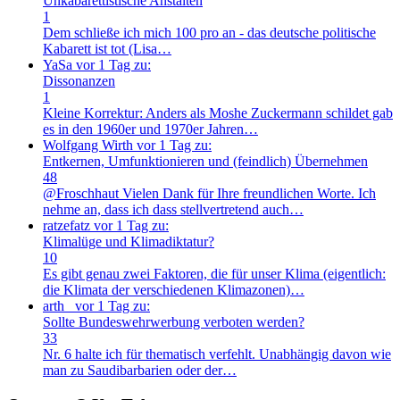
Unkabarettistische Anstalten
1
Dem schließe ich mich 100 pro an - das deutsche politische
Kabarett ist tot (Lisa…
YaSa
vor 1 Tag zu:
Dissonanzen
1
Kleine Korrektur: Anders als Moshe Zuckermann schildet gab
es in den 1960er und 1970er Jahren…
Wolfgang Wirth
vor 1 Tag zu:
Entkernen, Umfunktionieren und (feindlich) Übernehmen
48
@Froschhaut Vielen Dank für Ihre freundlichen Worte. Ich
nehme an, dass ich dass stellvertretend auch…
ratzefatz
vor 1 Tag zu:
Klimalüge und Klimadiktatur?
10
Es gibt genau zwei Faktoren, die für unser Klima (eigentlich:
die Klimata der verschiedenen Klimazonen)…
arth_
vor 1 Tag zu:
Sollte Bundeswehrwerbung verboten werden?
33
Nr. 6 halte ich für thematisch verfehlt. Unabhängig davon wie
man zu Saudibarbarien oder der…