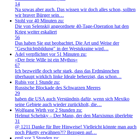
14
Na sowas aber auch. Das wissen wir doch alles schon, sollten
wir braver Bürger sein…
Stohl
vor 40 Minuten zu:
Die von Selenskij angeordnete 40-Tage-Operation hat den
Krieg weiter eskaliert
56
Das haben Sie gut beobachtet. Die Art und Weise der
"Geschichtsbildung" in der Westukraine wird…
Adel verpflichtet
vor 51 Minuten zu:
»Der freie Wille ist ein Mythos«
67
Ich bezweifle doch sehr stark, dass das Erdmännchen
überhaupt wirklich linke Ideale beherzigt, das schon…
Rubis
vor 1 Stunde zu:
Russische Blockade des Schwarzen Meeres
29
haben die USA auch Verständnis dafür, wenn sich Mexiko
seine Gebiete auch wieder zurückholt, die…
Wolfgang Wirth
vor 2 Stunden zu:
Helmut Schelsky – Der Mann, der den Marxismus überlebte
31
@ 1211 Danke für Ihre Hinweise! Vielleicht könnte man auch
noch Piketty erwähnen?!? Bezogen auf…
emil
vor 3 Stunden zu: