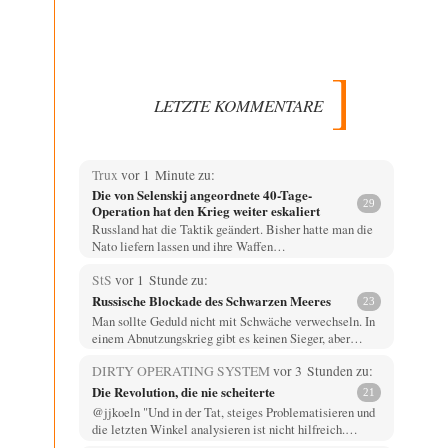
LETZTE KOMMENTARE
Trux
vor 1 Minute zu:
Die von Selenskij angeordnete 40-Tage-
29
Operation hat den Krieg weiter eskaliert
Russland hat die Taktik geändert. Bisher hatte man die
Nato liefern lassen und ihre Waffen…
StS
vor 1 Stunde zu:
Russische Blockade des Schwarzen Meeres
23
Man sollte Geduld nicht mit Schwäche verwechseln. In
einem Abnutzungskrieg gibt es keinen Sieger, aber…
DIRTY OPERATING SYSTEM
vor 3 Stunden zu:
Die Revolution, die nie scheiterte
21
@jjkoeln "Und in der Tat, steiges Problematisieren und
die letzten Winkel analysieren ist nicht hilfreich.…