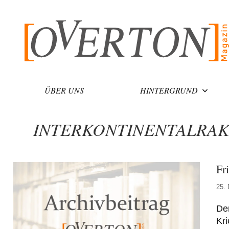
Zum
Inhalt
springen
ÜBER UNS
HINTERGRUND
INTERKONTINENTALRA
Fr
25.
De
Kri