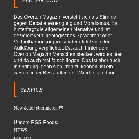
Absurde Debatte um Ceuta-„Invasion“ durch Marokko vertieft
7
EU-Spaltung
Jetzt versuchen "interessierte Kreise" Georg Restle fertigzumachen, der
Das Overton Magazin versteht sich als Stimme
in der Ceuta-Angelegenheit von einem "US-israelisch-marokkanischen
gegen Debatteneinengung und Moralismus. Es
Bündnis"…
hinterfragt die allgemeinen Narrative und ist
dezidiert kein ideologisches Sprachrohr oder
Theo Noestonto
vor 18 Stunden zu:
Verlautbarungsorgan, sondern fühlt sich der
Russische Blockade des Schwarzen Meeres
36
Aufklärung verpflichtet. Da auch hinter dem
"Ohne tragfähige Argumentation wirds wohl eher nix mit dem
Overton Magazin Menschen stecken, wird es hier
„mainstraem näherbringen“…" Natürlich nicht! Da haben…
und da auch mal falsch liegen. Das ist aber auch
Grottenolm
vor 19 Stunden zu:
in Ordnung, denn sich irren zu können, ist ein
Die von Selenskij angeordnete 40-Tage-Operation hat den
wesentlicher Bestandteil der Wahrheitsfindung.
67
Krieg weiter eskaliert
Natürlich ist Russland scheinbar zögerlich, inkonsequent, reagiert immer
nur . Aber es ist vielleicht, wie…
SERVICE
Patient 0
vor 1 Tag zu:
Helmut Schelsky – Der Mann, der den Marxismus überlebte
34
Newsletter abonnieren ✉
> Eine schwammige Kritik, die nicht an der Theorie nachweist, dass die
fehlerhaft oder unvollständig…
Unsere RSS-Feeds:
Conrad
vor 1 Tag zu:
NEWS
Entkernen, Umfunktionieren und (feindlich) Übernehmen
2
POLITIK
Die NATO-Manöver gibt es noch. Mehr, als, zuvor, größere, nur eben jetzt