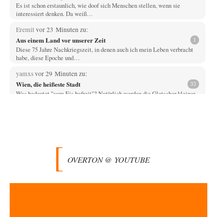
Es ist schon erstaunlich, wie doof sich Menschen stellen, wenn sie
interessiert denken. Da weiß…
Eremit
vor 23 Minuten zu:
Aus einem Land vor unserer Zeit
1
Diese 75 Jahre Nachkriegszeit, in denen auch ich mein Leben verbracht
habe, diese Epoche und…
yamxs
vor 29 Minuten zu:
Wien, die heißeste Stadt
33
Was bedeutet "vom Eis befreit"? Natürlich werden die Gletscher kleiner
als heute gewesen sein. Leider…
Prime Evil
vor 41 Minuten zu:
Die Macht der KI-Besitzer
16
Ein online-service, respektive dessen App, bringt den Computer des
Autors zuverlässig zum Absturz? Wie nutzt…
OVERTON @ YOUTUBE
Trilex
vor 41 Minuten zu:
Ein Bild der Friedensbewegung
16
Sicher, das Innere bricht sich Bann. Gemeint ist damit stets eine
Interaktion. Wir waren zu…
PaulKehl
vor 5 Stunden zu:
Wacht Deutschland nun in dem Krieg auf, den es seit Jahren