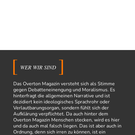
Warum werden wichtigere Fragen nicht gestellt? Auch die KI könnte mir
nur sagen, was die…
Claire Grube
vor 4 Stunden zu:
»Der freie Wille ist ein Mythos«
49
Rrrrrrichtig: Kritik am Chef und Du wirst exkludiert. Ein typischer
Schulterklopferblog. Wer wie Herr Erdmann…
kwf
vor 4 Stunden zu:
Wie arm sind wir, Herr Schneider?
20
"Der Wertewesten hätte ihn verhindern können." Da liegen Sie falsch.
Und warum? Erstens, weil der…
WER WIR SIND
Platons Sokrates
vor 5 Stunden zu:
Die Revolution, die nie scheiterte
22
Das Overton Magazin versteht sich als Stimme
Es gibt 3 Arten von Freiheit: die geistige ,die seelische und die physische.
gegen Debatteneinengung und Moralismus. Es
Man darf…
hinterfragt die allgemeinen Narrative und ist
dezidiert kein ideologisches Sprachrohr oder
Erzengelin
vor 6 Stunden zu:
Verlautbarungsorgan, sondern fühlt sich der
Leihmutterschaft als Zweig des Transhumanismus
35
Aufklärung verpflichtet. Da auch hinter dem
es ist zum verzweifeln. so widerlich. ekelhaft, grausam. wahrscheinlich
Overton Magazin Menschen stecken, wird es hier
hat das alles keinen zweck mehr,…
und da auch mal falsch liegen. Das ist aber auch in
emil
vor 8 Stunden zu:
Ordnung, denn sich irren zu können, ist ein