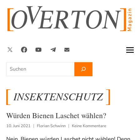
Zum
Inhalt
springen
Twitter
Facebook
YouTube
Telegram
Newsletter
Suchen
INSEKTENSCHUTZ
Würden Bienen Laschet wählen?
10. Juni 2021
Florian Schwinn
Keine Kommentare
Nein, Bienen würden Laschet nicht wählen! Denn