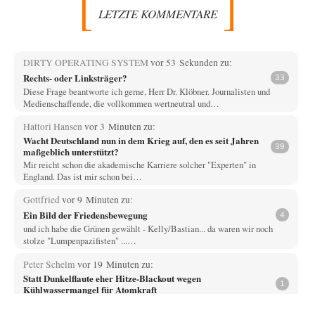
LETZTE KOMMENTARE
DIRTY OPERATING SYSTEM
vor 53 Sekunden zu:
Rechts- oder Linksträger?
33
Diese Frage beantworte ich gerne, Herr Dr. Klöbner. Journalisten und
Medienschaffende, die vollkommen wertneutral und…
Hattori Hansen
vor 3 Minuten zu:
Wacht Deutschland nun in dem Krieg auf, den es seit Jahren
39
maßgeblich unterstützt?
Mir reicht schon die akademische Karriere solcher "Experten" in
England. Das ist mir schon bei…
Gottfried
vor 9 Minuten zu:
Ein Bild der Friedensbewegung
4
und ich habe die Grünen gewählt - Kelly/Bastian... da waren wir noch
stolze "Lumpenpazifisten" ...…
Peter Schelm
vor 19 Minuten zu:
Statt Dunkelflaute eher Hitze-Blackout wegen
1
Kühlwassermangel für Atomkraft
Die so billige und zuverlässige Atomkraft für die Grundversorgung und
die Stabilität der Netze. Ich…