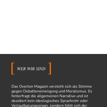
WER WIR SIND
Das Overton Magazin versteht sich als Stimme
gegen Debatteneinengung und Moralismus. Es
hinterfragt die allgemeinen Narrative und ist
dezidiert kein ideologisches Sprachrohr oder
Verlautbarungsorgan, sondern fühlt sich der