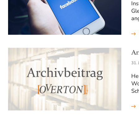
In
Gle
an
Ar
31. 
Heu
Wo
Sc