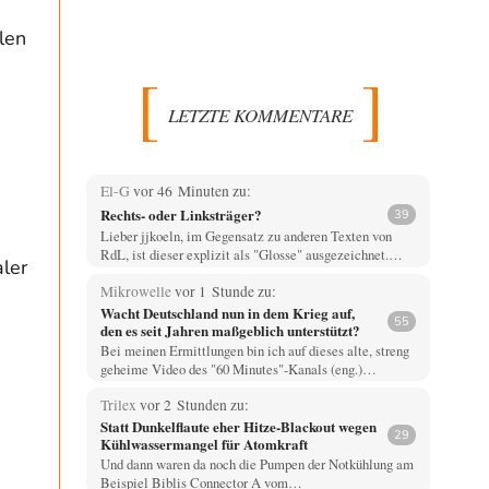
len
LETZTE KOMMENTARE
El-G
vor 46 Minuten zu:
Rechts- oder Linksträger?
39
Lieber jjkoeln, im Gegensatz zu anderen Texten von
RdL, ist dieser explizit als "Glosse" ausgezeichnet.…
ler
Mikrowelle
vor 1 Stunde zu:
Wacht Deutschland nun in dem Krieg auf,
55
den es seit Jahren maßgeblich unterstützt?
Bei meinen Ermittlungen bin ich auf dieses alte, streng
geheime Video des "60 Minutes"-Kanals (eng.)…
Trilex
vor 2 Stunden zu:
Statt Dunkelflaute eher Hitze-Blackout wegen
29
Kühlwassermangel für Atomkraft
Und dann waren da noch die Pumpen der Notkühlung am
Beispiel Biblis Connector A vom…