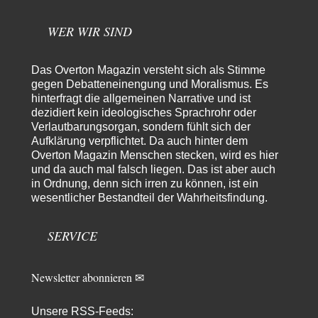
Piketty erwähnen?!? Bezogen auf…
emil
vor 5 Stunden zu:
WER WIR SIND
From Field to Glass – Bio hochprozentig
7
Zum Nordsee-Whisky geht auch prima ein Matjesbrötchen, ich hab's für
euch getestet. Beim Etikett ist…
Das Overton Magazin versteht sich als Stimme
gegen Debatteneinengung und Moralismus. Es
emil
vor 8 Stunden zu:
hinterfragt die allgemeinen Narrative und ist
Absurde Debatte um Ceuta-„Invasion“ durch Marokko
dezidiert kein ideologisches Sprachrohr oder
29
vertieft EU-Spaltung
Verlautbarungsorgan, sondern fühlt sich der
China sagt jetzt auch etwas: Interessant ist vor allem die offizielle
Aufklärung verpflichtet. Da auch hinter dem
Anerkennung der USA, das…
Overton Magazin Menschen stecken, wird es hier
overton4cm
vor 16 Stunden zu:
und da auch mal falsch liegen. Das ist aber auch
Morgen kommt der Russe, wir müssen alle sterben!
34
in Ordnung, denn sich irren zu können, ist ein
Kurz gesagt: der Autor dieses Kommentars weiß es ganz genau. Er hat die
wesentlicher Bestandteil der Wahrheitsfindung.
Deutungshoheit. In…
Bernie
vor 18 Stunden zu:
SERVICE
Der Anschlag auf eine Lebenslüge
3
@Thomas Danke für den hilfreichen Hinweis ;-) Ob Hamed Abdel-Samad
seine Thesen von Ex-US-Präsident Bush…
Newsletter abonnieren ✉
Ute Plass
vor 20 Stunden zu:
Urteil des Bundesverwaltungsgerichts zur ewigen
Unsere RSS-Feeds:
34