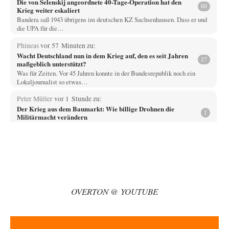
Die von Selenskij angeordnete 40-Tage-Operation hat den
60
Krieg weiter eskaliert
Bandera saß 1943 übrigens im deutschen KZ Sachsenhausen. Dass er und
die UPA für die…
Phineas
vor 57 Minuten zu:
Wacht Deutschland nun in dem Krieg auf, den es seit Jahren
27
maßgeblich unterstützt?
Was für Zeiten. Vor 45 Jahren konnte in der Bundesrepublik noch ein
Lokaljournalist so etwas…
Peter Müller
vor 1 Stunde zu:
Der Krieg aus dem Baumarkt: Wie billige Drohnen die
1
Militärmacht verändern
Warum werden wichtigere Fragen nicht gestellt? Auch die KI könnte mir
nur sagen, was die…
Claire Grube
vor 1 Stunde zu:
»Der freie Wille ist ein Mythos«
62
Rrrrrrichtig: Kritik am Chef und Du wirst exkludiert. Ein typischer
Schulterklopferblog. Wer wie Herr Erdmann…
OVERTON @ YOUTUBE
PRO1
vor 1 Stunde zu:
Russische Blockade des Schwarzen Meeres
30
Wer sich die russische Wirtschaft näher betrachtet, hat dieser Konflikt,
Russland bestens stehen lassen. Für…