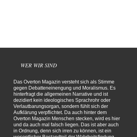
das war und ist es…
Modulation
vor 13 Stunden zu:
From Field to Glass – Bio hochprozentig
6
statt Kaffeefahrten in die Lüneburger Heide bald Einschiffungen ab
Ostende zur Abfüllung mit Whiksy samt…
Stefan M
vor 14 Stunden zu:
Masseninvasion von Ceuta: Ein organisierter Angriff
2
Ja ja, das ist der Fluch der schönen neuen Smartphone-Zeit. Einer ruft und
Zehntausende dackeln…
WER WIR SIND
Adel verpflichtet
vor 16 Stunden zu:
»Der freie Wille ist ein Mythos«
70
Vielen Dank, hatte ich nicht auf dem Schirm, weil ich ihn nicht mehr
Das Overton Magazin versteht sich als Stimme
lese. Beweist…
gegen Debatteneinengung und Moralismus. Es
hinterfragt die allgemeinen Narrative und ist
garno
vor 18 Stunden zu:
dezidiert kein ideologisches Sprachrohr oder
Absurde Debatte um Ceuta-„Invasion“ durch Marokko
28
Verlautbarungsorgan, sondern fühlt sich der
vertieft EU-Spaltung
Aufklärung verpflichtet. Da auch hinter dem
Gratuliere, du hast erkannt wer hier der Bösewicht ist. Dann kann es ja
gar nicht…
Overton Magazin Menschen stecken, wird es hier
und da auch mal falsch liegen. Das ist aber auch
Schattenland
vor 19 Stunden zu:
in Ordnung, denn sich irren zu können, ist ein
Unkabarettistische Anstalten
1
wesentlicher Bestandteil der Wahrheitsfindung.