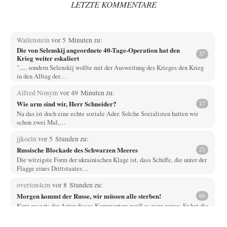
LETZTE KOMMENTARE
Wallenstein
vor 5 Minuten zu:
Die von Selenskij angeordnete 40-Tage-Operation hat den
37
Krieg weiter eskaliert
"..... sondern Selenskij wollte mit der Ausweitung des Krieges den Krieg
in den Alltag der…
Alfred Nonym
vor 49 Minuten zu:
Wie arm sind wir, Herr Schneider?
17
Na das ist doch eine echte soziale Ader. Solche Sozialisten hatten wir
schon zwei Mal,…
jjkoeln
vor 5 Stunden zu:
Russische Blockade des Schwarzen Meeres
25
Die witzigste Form der ukrainischen Klage ist, dass Schiffe, die unter der
Flagge eines Drittstaates…
overton4cm
vor 8 Stunden zu:
Morgen kommt der Russe, wir müssen alle sterben!
66
Kurz gesagt: der Autor dieses Kommentars weiß es ganz genau. Er hat die
Deutungshoheit. In…