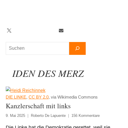
Zum
Inhalt
springen
Twitter
Facebook
YouTube
Telegram
Newsletter
Suchen
IDEN DES MERZ
DIE LINKE
,
CC BY 2.0
, via Wikimedia Commons
Kanzlerschaft mit links
9. Mai 2025
Roberto De Lapuente
156 Kommentare
Die Linke hat die Demokratie gerettet, weil sie