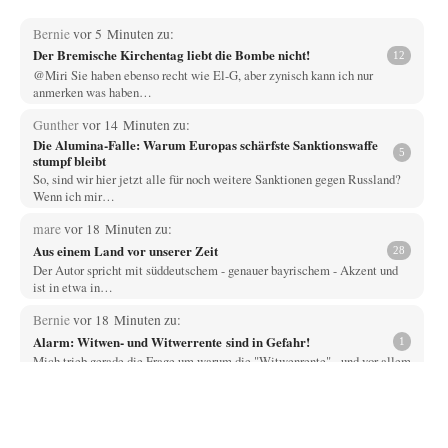
Bernie
vor 5 Minuten zu:
Der Bremische Kirchentag liebt die Bombe nicht!
12
@Miri Sie haben ebenso recht wie El-G, aber zynisch kann ich nur
anmerken was haben…
Gunther
vor 14 Minuten zu:
Die Alumina-Falle: Warum Europas schärfste Sanktionswaffe
5
stumpf bleibt
So, sind wir hier jetzt alle für noch weitere Sanktionen gegen Russland?
Wenn ich mir…
mare
vor 18 Minuten zu:
Aus einem Land vor unserer Zeit
28
Der Autor spricht mit süddeutschem - genauer bayrischem - Akzent und
ist in etwa in…
Bernie
vor 18 Minuten zu:
Alarm: Witwen- und Witwerrente sind in Gefahr!
1
Mich trieb gerade die Frage um warum die "Witwenrente" - und vor allem
wann -…
Ralf Streck
vor 26 Minuten zu:
Statt Dunkelflaute eher Hitze-Blackout wegen
77
Kühlwassermangel für Atomkraft