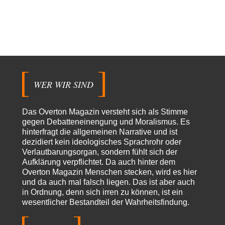
Ich kenne das Buch von Gilbert Achcar, The Arabs and the Holocaust,
nicht. Auf Anhieb…
Waltraudt
vor 7 Stunden zu:
Morgen kommt der Russe, wir müssen alle sterben!
7
Danke für den Text, Russischer Hacker. Gut zusammengefasst. @Dirty
Natürlich, Propaganda gibt es überall. Propaganda…
Trilex
vor 8 Stunden zu:
WER WIR SIND
Ein Bild der Friedensbewegung
16
Sicher, das Innere bricht sich Bann. Gemeint ist damit stets eine
Interaktion. Wir waren zu…
Das Overton Magazin versteht sich als Stimme
PaulKehl
vor 12 Stunden zu:
gegen Debatteneinengung und Moralismus. Es
Wacht Deutschland nun in dem Krieg auf, den es seit Jahren
hinterfragt die allgemeinen Narrative und ist
74
maßgeblich unterstützt?
dezidiert kein ideologisches Sprachrohr oder
Ich tippe auf die Ukros. Für solche James Bond-Aktionen ist der VS zu
Verlautbarungsorgan, sondern fühlt sich der
tappsig. Bei…
Aufklärung verpflichtet. Da auch hinter dem
Overton Magazin Menschen stecken, wird es hier
sylvain
vor 21 Stunden zu:
und da auch mal falsch liegen. Das ist aber auch
Rechts- oder Linksträger?
41
in Ordnung, denn sich irren zu können, ist ein
Danke für den Link. Ich vertraue ja der Wissenschaft, wissen Sie? Und da
wesentlicher Bestandteil der Wahrheitsfindung.
ist es…
Theo Noestonto
vor 23 Stunden zu: