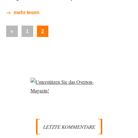
mehr lesen
Seitennummerierung
Vorherige
«
1
2
der
Beiträge
Beiträge
LETZTE KOMMENTARE