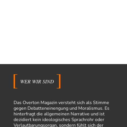
WER WIR SIND
Das Overton Magazin versteht sich als Stimme
gegen Debatteneinengung und Moralismus. Es
hinterfragt die allgemeinen Narrative und ist
dezidiert kein ideologisches Sprachrohr oder
Verlautbarungsorgan, sondern fühlt sich der