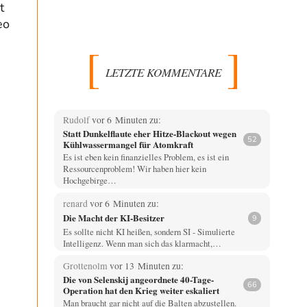
t
eo
LETZTE KOMMENTARE
Rudolf
vor 6 Minuten zu:
Statt Dunkelflaute eher Hitze-Blackout wegen
52
Kühlwassermangel für Atomkraft
Es ist eben kein finanzielles Problem, es ist ein
Ressourcenproblem! Wir haben hier kein
Hochgebirge…
renard
vor 6 Minuten zu:
Die Macht der KI-Besitzer
9
Es sollte nicht KI heißen, sondern SI - Simulierte
Intelligenz. Wenn man sich das klarmacht,…
Grottenolm
vor 13 Minuten zu:
Die von Selenskij angeordnete 40-Tage-
66
Operation hat den Krieg weiter eskaliert
Man braucht gar nicht auf die Balten abzustellen.