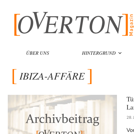
Zum
Inhalt
springen
ÜBER UNS
HINTERGRUND
IBIZA-AFFÄRE
Tü
La
28. 
Vo