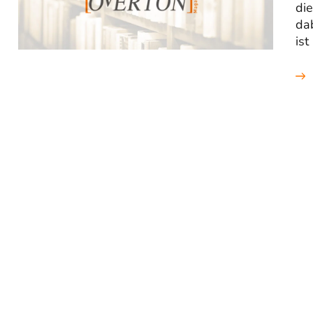
di
dab
is